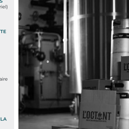
S
iel)
TTE
aire
 LA