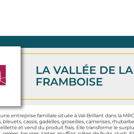
LA VALLÉE DE LA
FRAMBOISE
 une entreprise familiale située à Val-Brillant dans la MR
, bleuets, cassis, gadelles, groseilles, camerises, rhubarbes
llette et vend du produit frais. Elle transforme le surplu
, gelées, beurres, tartes, muffins, pâtes de fruits, slush. E