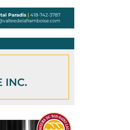
tal Paradis
|
418-742-3787
@valleedelaframboise.com
 INC.