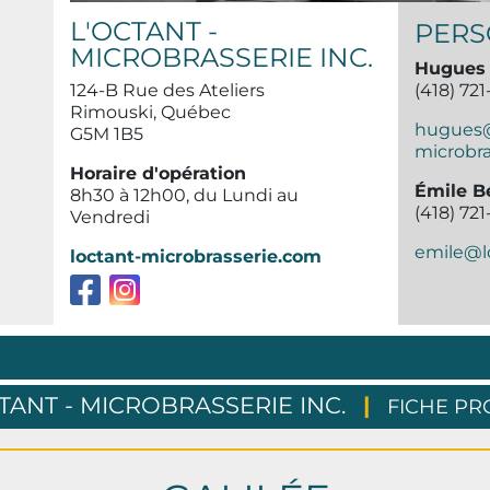
L'OCTANT -
PERS
MICROBRASSERIE INC.
Hugues 
124-B Rue des Ateliers
(418) 72
Rimouski, Québec
hugues@
G5M 1B5
microbr
Horaire d'opération
Émile B
8h30 à 12h00, du Lundi au
(418) 72
Vendredi
emile@l
loctant-microbrasserie.com
TANT - MICROBRASSERIE INC.
|
FICHE PR