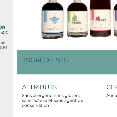
ON
t 500
les
 000
0
INGRÉDIENTS
ATTRIBUTS
CE
Sans allergène, sans gluten,
Auc
sans lactose et sans agent de
conservation