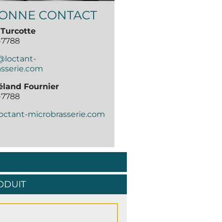
ONNE CONTACT
Turcotte
1-7788
loctant-
asserie.com
éland Fournier
1-7788
octant-microbrasserie.com
ODUIT