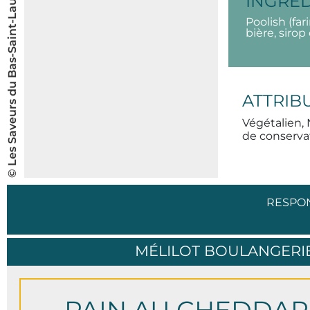
© Les Saveurs du Bas-Saint-Laurent inc.
INGRÉ
Poolish (far
bière, sirop 
ATTRIB
Végétalien, 
de conservat
RESPO
MÉLILOT BOULANGERIE