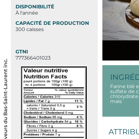
DISPONIBILITÉ
À l'année
CAPACITÉ DE PRODUCTION
300 caisses
GTNI
777366401023
© Les Saveurs du Bas-Saint-Laurent inc.
INGRÉ
Farine blé e
sulfate de 
chlorydrate
maïs
ATTRIB