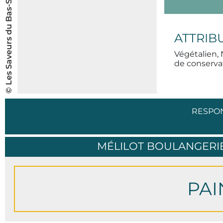
© Les Saveurs du Bas-Saint-Laurent inc.
ATTRIB
Végétalien, 
de conservat
RESPO
MÉLILOT BOULANGERIE
PAI