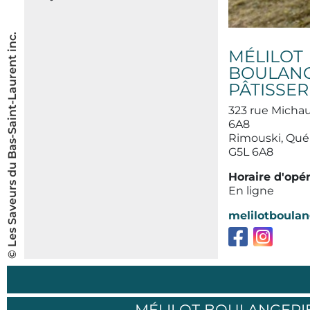
© Les Saveurs du Bas-Saint-Laurent inc.
MÉLILOT
BOULANG
PÂTISSER
323 rue Michau
6A8
Rimouski, Qu
G5L 6A8
Horaire d'opé
En ligne
melilotboula
MÉLILOT BOULANGERIE