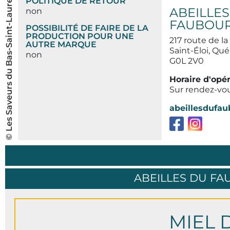
© Les Saveurs du Bas-Saint-Laurent inc.
POLITIQUE DE RETOUR
ABEILLES
non
FAUBOU
POSSIBILITÉ DE FAIRE DE LA
PRODUCTION POUR UNE
217 route de la
AUTRE MARQUE
Saint-Éloi, Qu
non
G0L 2V0
Horaire d'opé
Sur rendez-vo
abeillesdufa
ABEILLES DU F
MIEL 