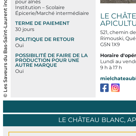
© Les Saveurs du Bas-Saint-Laurent inc.
pour aînés
Institution – Scolaire
Épicerie/Marché intermédiaire
LE CHÂT
APICULTU
TERME DE PAIEMENT
30 jours
521, chemin de
Rimouski, Qu
POLITIQUE DE RETOUR
G5N 1X9
Oui
Horaire d'opé
POSSIBILITÉ DE FAIRE DE LA
PRODUCTION POUR UNE
Lundi au vend
AUTRE MARQUE
9 h à 17 h
Oui
mielchateaub
LE CHÂTEAU BLANC, AP