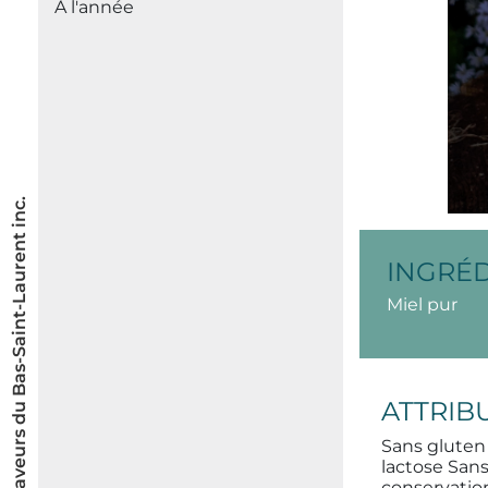
À l'année
© Les Saveurs du Bas-Saint-Laurent inc.
INGRÉ
Miel pur
ATTRIB
Sans gluten
lactose San
conservatio