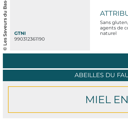
© Les Saveurs du Bas-Saint-Laurent inc.
ATTRIB
Sans gluten,
agents de c
GTNI
naturel
990312361190
ABEILLES DU F
MIEL E