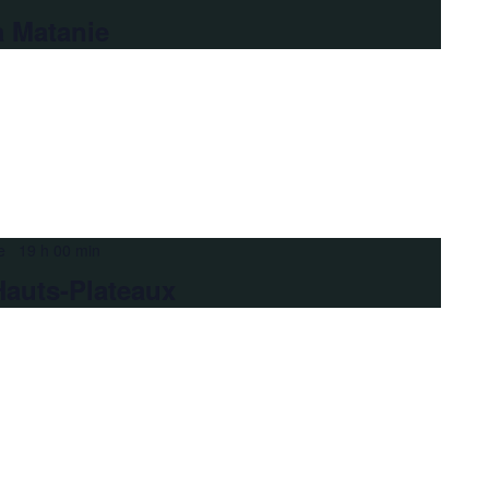
a Matanie
e 19 h 00 min
Hauts-Plateaux