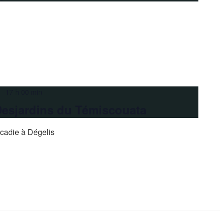
 17 h 00 min
esjardins du Témiscouata
cadie à Dégelis