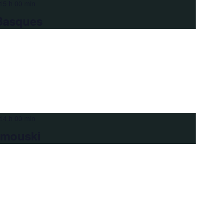
15 h 00 min
Basques
14 h 00 min
imouski