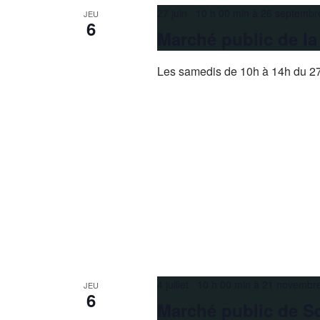
27 juin 10 h 00 min
à
26 septembr
JEU
6
Marché public de l
Les samedis de 10h à 14h du 27
4 juillet 10 h 00 min
à
21 novembr
JEU
6
Marché public de S