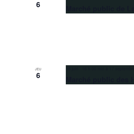
6
Marché public de L
18 juin 16 h 00 min
à
17 septembr
JEU
6
Marché public des 