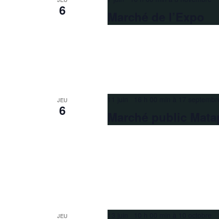
6
Marché de l’Expo
11 juin 16 h 00 min
à
17 septembr
JEU
6
Marché public Mata
13 juin 10 h 00 min
à
10 octobre 
JEU