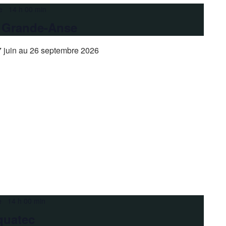
e 14 h 00 min
a Grande-Anse
 juin au 26 septembre 2026
e 14 h 00 min
quatec