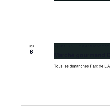
5 juillet 8 h 00 min
à
13 septembre
JEU
6
Marché gourmand D
Tous les dimanches Parc de L'A