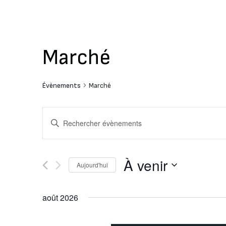
Marché
Évènements
Marché
Recherche
Saisir
mot-
et
clé.
Rechercher
navigation
À venir
Aujourd'hui
Évènements
de
par
Sélectionnez
mot-
une
août 2026
vues
clé.
date.