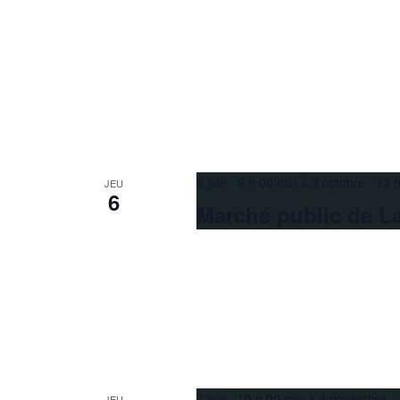
6 juin 9 h 00 min
à
3 octobre 13 h
JEU
6
Marché public de La
7 juin 10 h 00 min
à
8 novembre 1
JEU