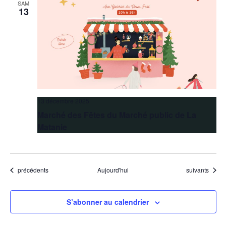
SAM
13
13 décembre 2025
Marché des Fêtes du Marché public de La
Matanie
Évènements
Évènements
précédents
Aujourd'hui
suivants
S’abonner au calendrier