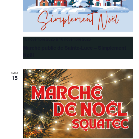
15 novembre 2025
à
16 novembre 2025
Marché public de Sainte-Luce – Simplement
Noël
SAM
15