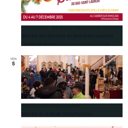
4 décembre 2025 12 h 00 min
à
7 décembre 2025 5 h 00 min
Marché des Saveurs du Bas-Saint-Laurent
Carrefour de Rimouski
419 boulevard Jessop, Rimouski
VEN
5
5 décembre 2025
à
6 décembre 2025
Marché de Noël de Trois-Pistoles