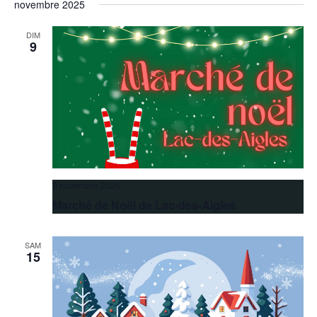
novembre 2025
DIM
9
9 novembre 2025
Marché de Noël de Lac-des-Aigles
SAM
15