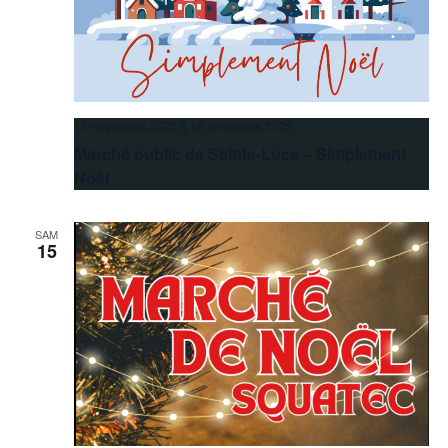
15 novembre 2025
à
16 novembre 2025
Marché public de Sainte-Luce – Simplement
Noël
SAM
15