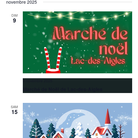
novembre 2025
DIM
9
9 novembre 2025
Marché de Noël de Lac-des-Aigles
SAM
15