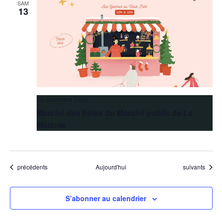
SAM
13
13 décembre 2025
Marché des Fêtes du Marché public de La
Matanie
Évènements
Évènements
précédents
Aujourd'hui
suivants
S’abonner au calendrier