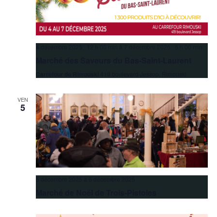
4 décembre 2025 12 h 00 min
à
7 décembre 2025 5 h 00 min
Marché des Saveurs du Bas-Saint-Laurent
Carrefour de Rimouski
419 boulevard Jessop, Rimouski
VEN
5
5 décembre 2025
à
6 décembre 2025
Marché de Noël de Trois-Pistoles