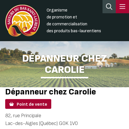
Organisme
de promotion et
de commercialisation
des produits bas-laurentiens
DÉPANNEUR CHEZ
CAROLIE
Dépanneur chez Carolie
Point de vente
82, rue Principale
Lac-des-Aigles (Québec) G0K 1V0