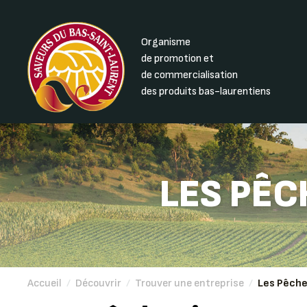
Organisme
de promotion et
de commercialisation
des produits bas-laurentiens
LES PÊC
Accueil
/
Découvrir
/
Trouver une entreprise
/
Les Pêch