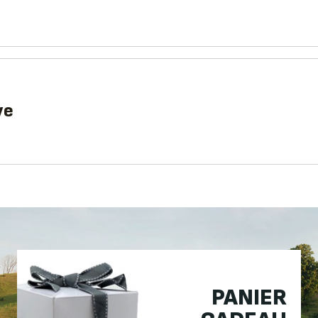
ve
PANIER