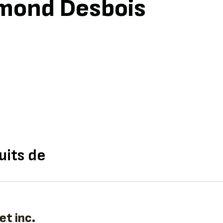
ymond Desbois
uits de
et inc.