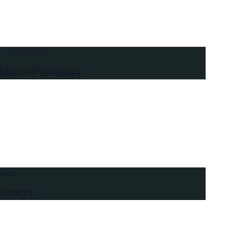
e 19 h 00 min
Hauts-Plateaux
30 min
sinage