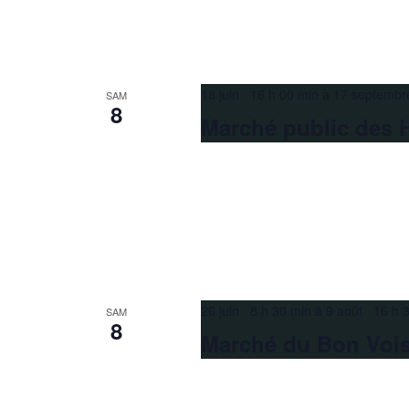
18 juin 16 h 00 min
à
17 septembr
SAM
8
Marché public des 
26 juin 8 h 30 min
à
9 août 16 h 
SAM
8
Marché du Bon Voi