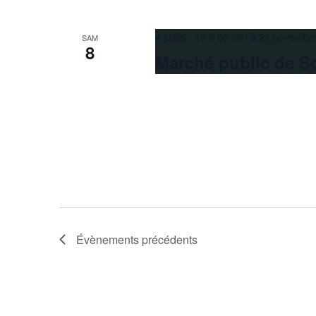
4 juillet 10 h 00 min
à
21 novembr
SAM
8
Marché public de S
Évènements
précédents