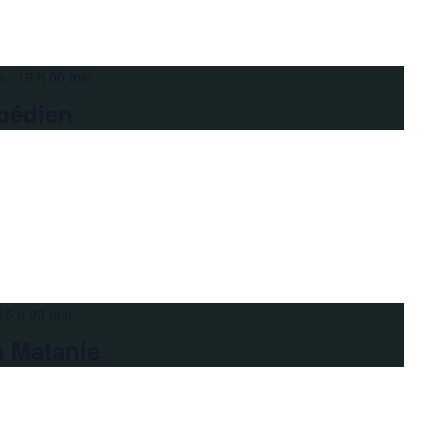
e 19 h 00 min
pédien
15 h 00 min
a Matanie