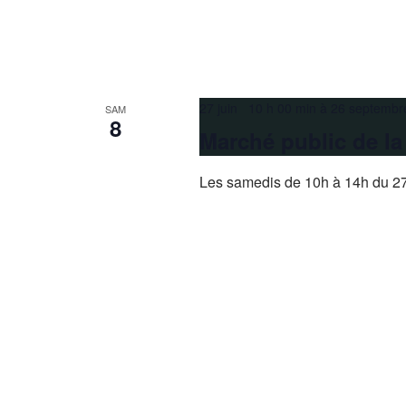
27 juin 10 h 00 min
à
26 septembr
SAM
8
Marché public de l
Les samedis de 10h à 14h du 27