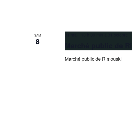
31 mai 10 h 00 min
à
31 octobre 
SAM
8
Marché public de R
Marché public de Rimouski