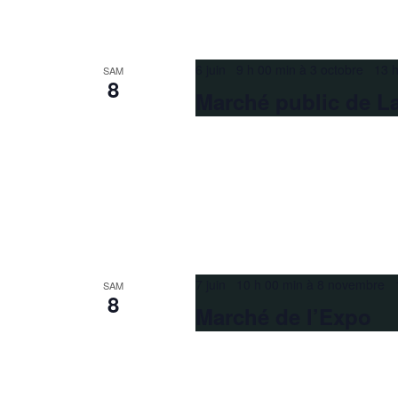
6 juin 9 h 00 min
à
3 octobre 13 h
SAM
8
Marché public de La
7 juin 10 h 00 min
à
8 novembre 1
SAM
8
Marché de l’Expo