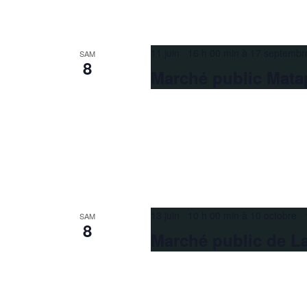
11 juin 16 h 00 min
à
17 septembr
SAM
8
Marché public Mata
13 juin 10 h 00 min
à
10 octobre 
SAM
8
Marché public de L