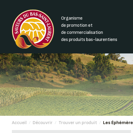
Organisme
de promotion et
de commercialisation
des produits bas-laurentiens
Accueil
/
Découvrir
/
Trouver un produit
/
Les Éphémères