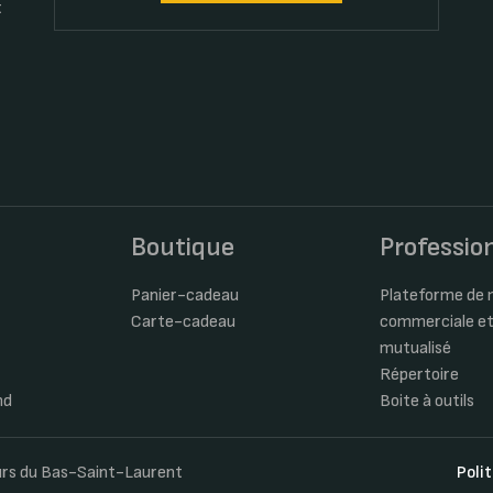
t
s
Boutique
Professio
Panier-cadeau
Plateforme de m
Carte-cadeau
commerciale et
mutualisé
Répertoire
nd
Boite à outils
eurs du Bas-Saint-Laurent
Poli