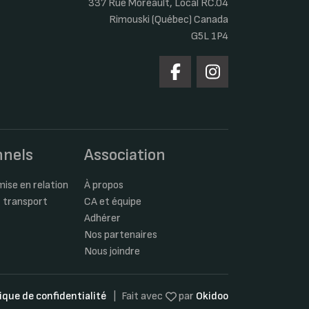
337 Rue Moreault, Local RC.04
Rimouski (Québec) Canada
G5L 1P4
nnels
Association
ise en relation
À propos
 transport
CA et équipe
Adhérer
Nos partenaires
Nous joindre
tique de confidentialité
Fait avec
par
Okidoo