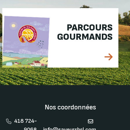
PARCOURS
GOURMANDS
Nos coordonnées
418 724-
9068
info@saveursbsl.com