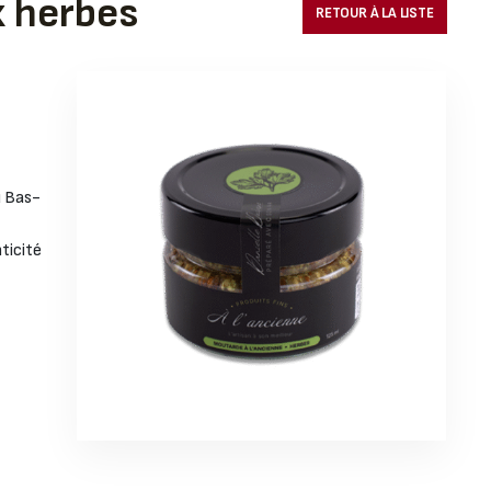
x herbes
RETOUR À LA LISTE
u Bas-
ticité