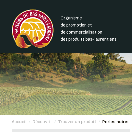
Organisme
de promotion et
de commercialisation
des produits bas-laurentiens
Accueil
/
Découvrir
/
Trouver un produit
/
Perles noires