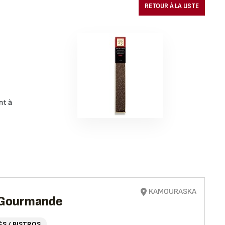
RETOUR À LA LISTE
À
nt à
KAMOURASKA
e Gourmande
ÉS / BISTROS