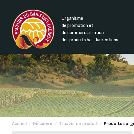
Organisme
de promotion et
de commercialisation
des produits bas-laurentiens
Accueil
/
Découvrir
/
Trouver un produit
/
Produits surg