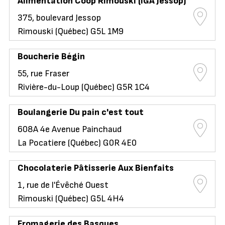
Alimentation Coop Rimouski (IGA Jessop)
375, boulevard Jessop
Rimouski (Québec) G5L 1M9
Boucherie Bégin
55, rue Fraser
Rivière-du-Loup (Québec) G5R 1C4
Boulangerie Du pain c'est tout
608A 4e Avenue Painchaud
La Pocatiere (Québec) G0R 4E0
Chocolaterie Pâtisserie Aux Bienfaits
1, rue de l'Évêché Ouest
Rimouski (Québec) G5L 4H4
Fromagerie des Basques