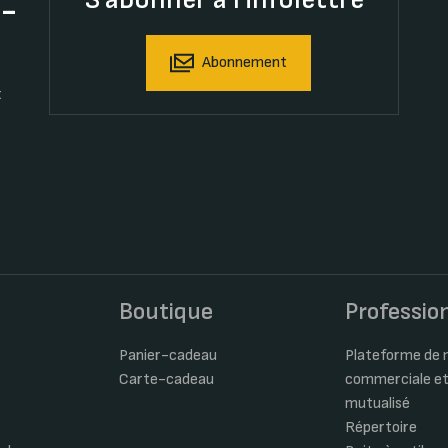
t-
Abonnement
t
s
Boutique
Professio
Panier-cadeau
Plateforme de m
Carte-cadeau
commerciale et
mutualisé
Répertoire