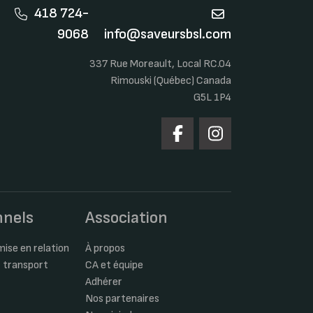
418 724-
9068
info@saveursbsl.com
337 Rue Moreault, Local RC.04
Rimouski (Québec) Canada
G5L 1P4
nnels
Association
ise en relation
À propos
 transport
CA et équipe
Adhérer
Nos partenaires