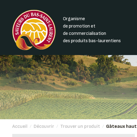
Organisme
de promotion et
de commercialisation
des produits bas-laurentiens
Accueil
/
Découvrir
/
Trouver un produit
/
Gâteaux hau