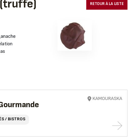
(truffe)
RETOUR À LA LISTE
 ganache
élation
pas
KAMOURASKA
e Gourmande
ÉS / BISTROS