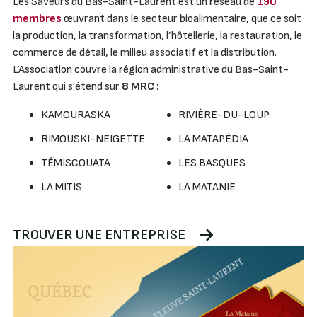
Les Saveurs du Bas-Saint-Laurent est un réseau de
190
membres
œuvrant dans le secteur bioalimentaire, que ce soit
la production, la transformation, l’hôtellerie, la restauration, le
commerce de détail, le milieu associatif et la distribution.
L’Association couvre la région administrative du Bas-Saint-
Laurent qui s’étend sur
8 MRC
:
KAMOURASKA
RIVIÈRE-DU-LOUP
RIMOUSKI-NEIGETTE
LA MATAPÉDIA
TÉMISCOUATA
LES BASQUES
LA MITIS
LA MATANIE
TROUVER UNE ENTREPRISE