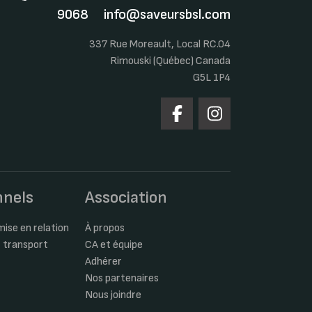
9068
info@saveursbsl.com
337 Rue Moreault, Local RC.04
Rimouski (Québec) Canada
G5L 1P4
nnels
Association
ise en relation
À propos
 transport
CA et équipe
Adhérer
Nos partenaires
Nous joindre