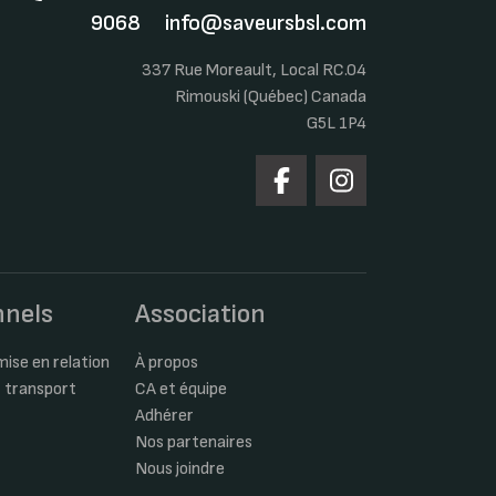
9068
info@saveursbsl.com
337 Rue Moreault, Local RC.04
Rimouski (Québec) Canada
G5L 1P4
nnels
Association
ise en relation
À propos
 transport
CA et équipe
Adhérer
Nos partenaires
Nous joindre