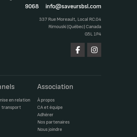
9068
info@saveursbsl.com
337 Rue Moreault, Local RC.04
Rimouski (Québec) Canada
G5L 1P4
nnels
Association
ise en relation
À propos
 transport
CA et équipe
Adhérer
Nos partenaires
Nous joindre