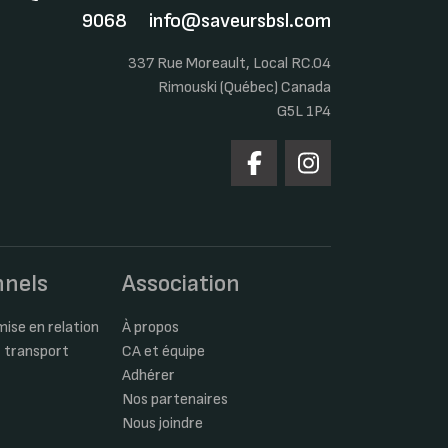
9068
info@saveursbsl.com
337 Rue Moreault, Local RC.04
Rimouski (Québec) Canada
G5L 1P4
nnels
Association
ise en relation
À propos
 transport
CA et équipe
Adhérer
Nos partenaires
Nous joindre