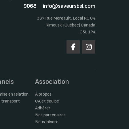
9068
info@saveursbsl.com
337 Rue Moreault, Local RC.04
Rimouski (Québec) Canada
G5L 1P4
nnels
Association
ise en relation
À propos
 transport
CA et équipe
Adhérer
Nos partenaires
Nous joindre