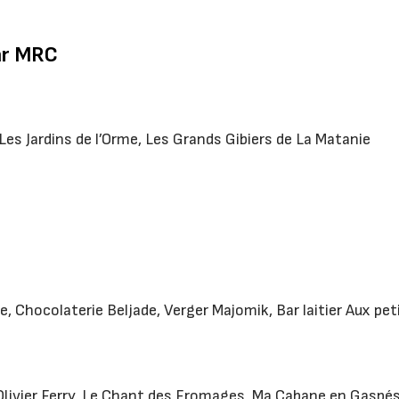
ar MRC
Les Jardins de l’Orme, Les Grands Gibiers de La Matanie
e, Chocolaterie Beljade, Verger Majomik, Bar laitier Aux pet
e-Olivier Ferry, Le Chant des Fromages, Ma Cabane en Gaspé