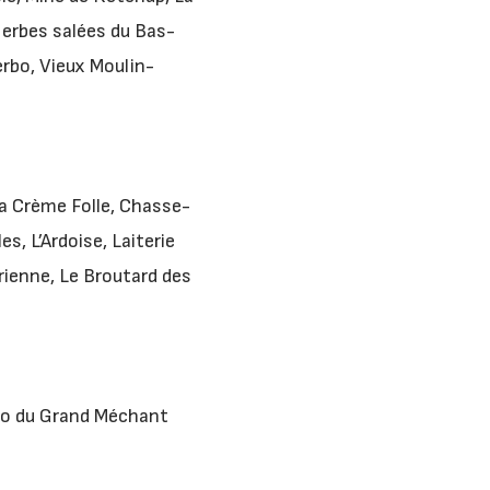
erbes salées du Bas-
erbo, Vieux Moulin-
 La Crème Folle, Chasse-
s, L’Ardoise, Laiterie
rienne, Le Broutard des
Bio du Grand Méchant