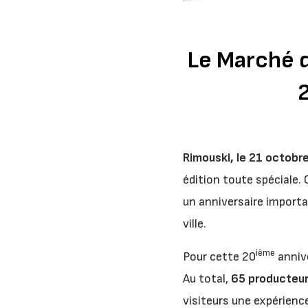
Le Marché d
2
Rimouski, le 21 octobr
édition toute spéciale.
un anniversaire import
ville.
ième
Pour cette 20
annive
Au total,
65 producteur
visiteurs une expérience