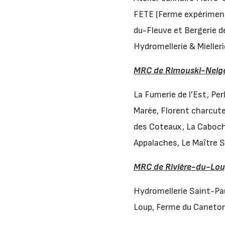
FETE (Ferme expériment
du-Fleuve et Bergerie d
Hydromellerie & Mielleri
MRC de Rimouski-Neig
La Fumerie de l’Est, Per
Marée, Florent charcuter
des Coteaux, La Caboche
Appalaches, Le Maître S
MRC de Rivière-du-Lo
Hydromellerie Saint-Pau
Loup, Ferme du Caneton