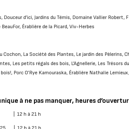
, Douceur d’ici, Jardins du Témis, Domaine Vallier Robert, 
 BeauFor, Érablière de la Picard, Viv-Herbes
u Cochon, La Société des Plantes, Le jardin des Pèlerins, C
es, Les petits régals des bois, L’Agnellerie, Les Trésors d
 bois!, Porc O’Rye Kamouraska, Érablière Nathalie Lemieux
nique à ne pas manquer, heures d’ouvertu
25 | 12 h à 21 h
025 | 12 h à 21 h