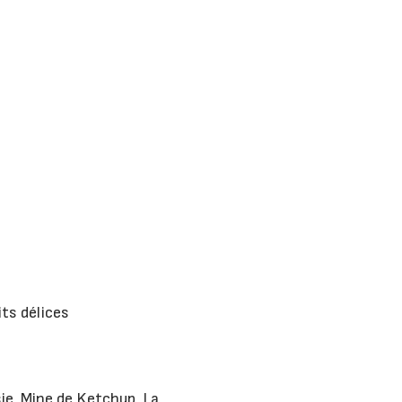
its délices
sie, Mine de Ketchup, La