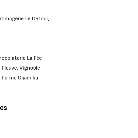
Fromagerie Le Détour,
hocolaterie La Fée
u Fleuve, Vignoble
, Ferme Gijamika
res