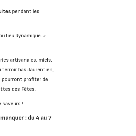
uites
pendant les
u lieu dynamique. »
ies artisanales, miels,
 terroir bas-laurentien,
s pourront profiter de
ttes des Fêtes.
e saveurs !
 manquer : du 4 au 7