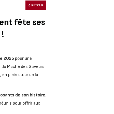
RETOUR
ent fête ses
 !
re 2025
pour une
ns du Maché des Saveurs
i
, en plein cœur de la
posants de son histoire
.
éunis pour offrir aux