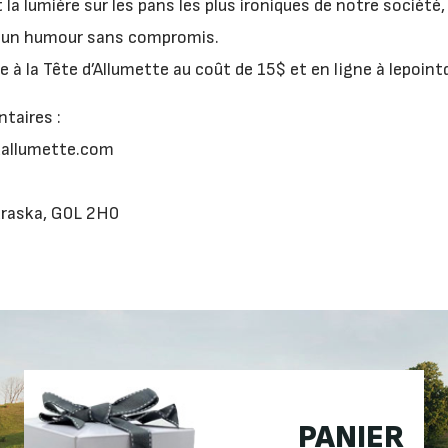
a lumière sur les pans les plus ironiques de notre société, il
ir un humour sans compromis.
te à la Tête d’Allumette au coût de 15$ et en ligne à lepoi
taires :
allumette.com
raska, G0L 2H0
PANIER