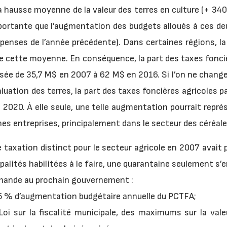
a hausse moyenne de la valeur des terres en culture (+ 3
portante que l’augmentation des budgets alloués à ces 
enses de l’année précédente). Dans certaines régions, la
de cette moyenne. En conséquence, la part des taxes fonci
sée de 35,7 M$ en 2007 à 62 M$ en 2016. Si l’on ne chang
uation des terres, la part des taxes foncières agricoles p
i 2020. À elle seule, une telle augmentation pourrait repr
nes entreprises, principalement dans le secteur des céréale
 taxation distinct pour le secteur agricole en 2007 avait p
cipalités habilitées à le faire, une quarantaine seulement s’
emande au prochain gouvernement :
de 5 % d’augmentation budgétaire annuelle du PCTFA;
 Loi sur la fiscalité municipale, des maximums sur la val