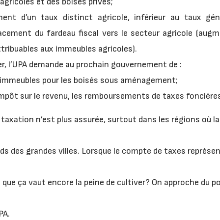
agricoles et des boisés privés;
ement d’un taux distinct agricole, inférieur au taux gé
lacement du fardeau fiscal vers le secteur agricole (aug
tribuables aux immeubles agricoles).
er, l’UPA demande au prochain gouvernement de :
d’immeubles pour les boisés sous aménagement;
l’impôt sur le revenu, les remboursements de taxes foncière
 taxation n’est plus assurée, surtout dans les régions où la
ords des grandes villes. Lorsque le compte de taxes représe
 que ça vaut encore la peine de cultiver? On approche du po
PA.