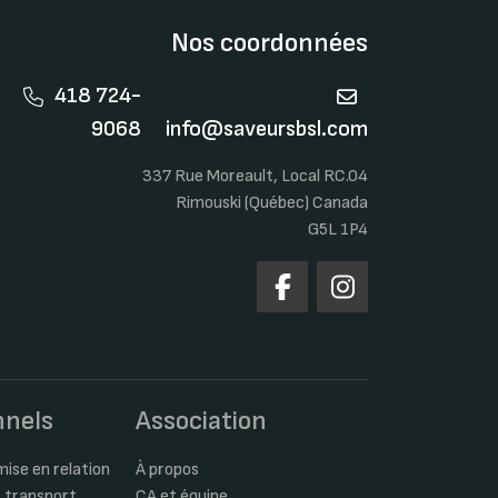
Nos coordonnées
418 724-
9068
info@saveursbsl.com
337 Rue Moreault, Local RC.04
Rimouski (Québec) Canada
G5L 1P4
nnels
Association
ise en relation
À propos
 transport
CA et équipe