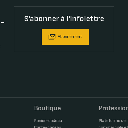
S'abonner à l'infolettre
t-
Abonnement
t
s
Boutique
Professio
Panier-cadeau
Plateforme de m
Carte-cadeau
commerciale et