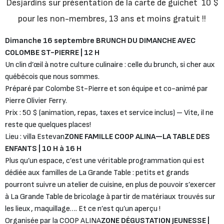
Desjardins sur présentation de la carte de guichet 10 $
pour les non-membres, 13 ans et moins gratuit !!
Dimanche 16 septembre
BRUNCH DU DIMANCHE AVEC
COLOMBE ST-PIERRE | 12 H
Un clin d’œil à notre culture culinaire : celle du brunch, si cher aux
québécois que nous sommes.
Préparé par Colombe St-Pierre et son équipe et co-animé par
Pierre Olivier Ferry.
Prix : 50 $ (animation, repas, taxes et service inclus) – Vite, il ne
reste que quelques places!
Lieu : villa Estevan
ZONE FAMILLE COOP ALINA—LA TABLE DES
ENFANTS | 10 H à 16 H
Plus qu’un espace, c’est une véritable programmation qui est
dédiée aux familles de La Grande Table : petits et grands
pourront suivre un atelier de cuisine, en plus de pouvoir s’exercer
à La Grande Table de bricolage à partir de matériaux trouvés sur
les lieux, maquillage…. Et ce n’est qu’un aperçu !
Organisée par la COOP ALINA
ZONE DÉGUSTATION JEUNESSE |