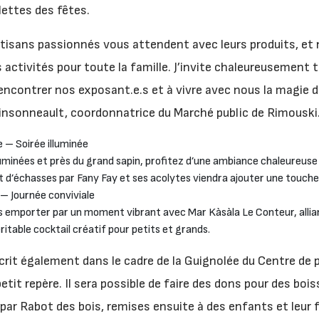
ettes des fêtes.
rtisans passionnés vous attendent avec leurs produits, et
activités pour toute la famille. J’invite chaleureusement t
 rencontrer nos exposant.e.s et à vivre avec nous la magie 
insonneault, coordonnatrice du Marché public de Rimouski
 – Soirée illuminée
lluminées et près du grand sapin, profitez d’une ambiance chaleureuse 
t d’échasses par Fany Fay et ses acolytes viendra ajouter une touche 
 Journée conviviale
s emporter par un moment vibrant avec Mar Kàsàla Le Conteur, allia
ritable cocktail créatif pour petits et grands.
rit également dans le cadre de la Guignolée du Centre de p
tit repère. Il sera possible de faire des dons pour des bo
par Rabot des bois, remises ensuite à des enfants et leur f