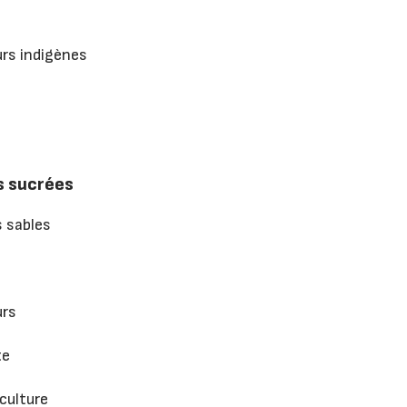
rs indigènes
s sucrées
s sables
urs
te
culture