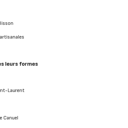
lisson
artisanales
s leurs formes
int-Laurent
re Canuel