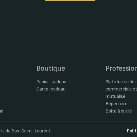
t
s
Boutique
Professio
Panier-cadeau
Plateforme de m
Carte-cadeau
commerciale et
mutualisé
Répertoire
nd
Boite à outils
eurs du Bas-Saint-Laurent
Poli