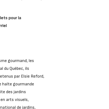
lets pour la
riel
isme gourmand, les
l du Québec, ils
retenus par Elsie Reford,
ne halte gourmande
ite des jardins
en arts visuels,
national de jardins,