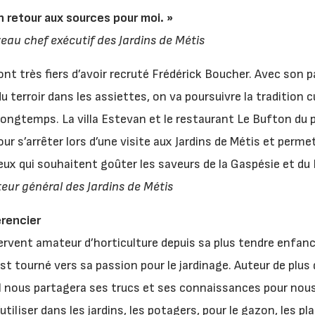
n retour aux sources pour moi. »
eau chef exécutif des Jardins de Métis
sont très fiers d’avoir recruté Frédérick Boucher. Avec son
u terroir dans les assiettes, on va poursuivre la tradition c
longtemps. La villa Estevan et le restaurant Le Bufton du p
our s’arrêter lors d’une visite aux Jardins de Métis et pe
ux qui souhaitent goûter les saveurs de la Gaspésie et du
teur général des Jardins de Métis
rencier
rvent amateur d’horticulture depuis sa plus tendre enfance
st tourné vers sa passion pour le jardinage. Auteur de plus 
il nous partagera ses trucs et ses connaissances pour nous 
liser dans les jardins, les potagers, pour le gazon, les pl