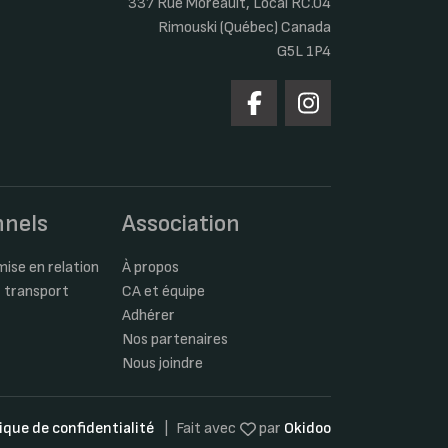
337 Rue Moreault, Local RC.04
Rimouski (Québec) Canada
G5L 1P4
nnels
Association
ise en relation
À propos
 transport
CA et équipe
Adhérer
Nos partenaires
Nous joindre
tique de confidentialité
Fait avec
par
Okidoo