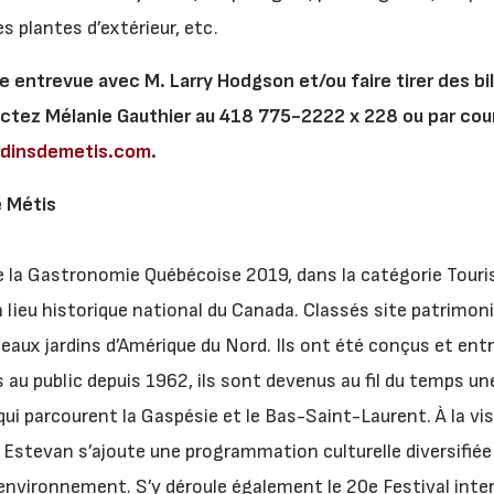
les plantes d’extérieur, etc.
ne entrevue avec M. Larry Hodgson et/ou faire tirer des bil
tez Mélanie Gauthier au 418 775-2222 x 228 ou par cour
rdinsdemetis.com
.
e Métis
de la Gastronomie Québécoise 2019, dans la catégorie Tour
 lieu historique national du Canada. Classés site patrimonia
beaux jardins d’Amérique du Nord. Ils ont été conçus et ent
 au public depuis 1962, ils sont devenus au fil du temps u
ui parcourent la Gaspésie et le Bas-Saint-Laurent. À la vis
la Estevan s’ajoute une programmation culturelle diversifiée 
 environnement. S’y déroule également le 20e Festival inter