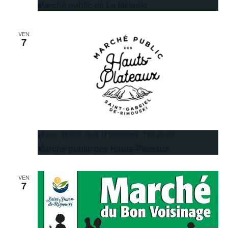
Marché public de La Matanie
VEN
7
18 juin 16 h 00 min
à
17 septembre 19 h 00 min
Marché public des Hauts-Plateaux
VEN
7