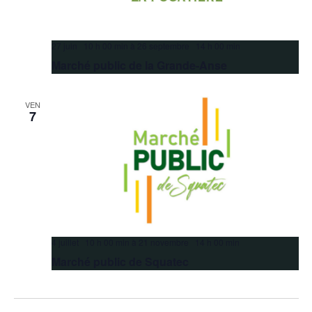
27 juin 10 h 00 min
à
26 septembre 14 h 00 min
Marché public de la Grande-Anse
VEN
7
4 juillet 10 h 00 min
à
21 novembre 14 h 00 min
Marché public de Squatec