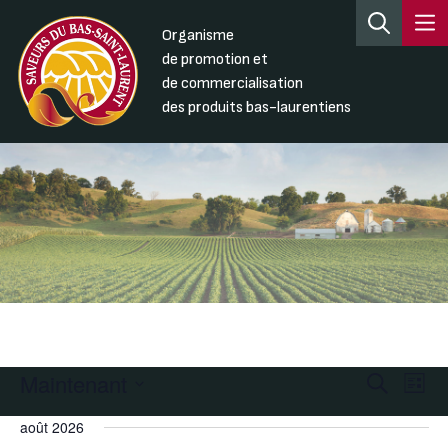
Organisme
de promotion et
de commercialisation
des produits bas-laurentiens
Maintenant
Recherc
Nav
Recherche
Liste
de
et
Sélectionnez
août 2026
une
vue
navigati