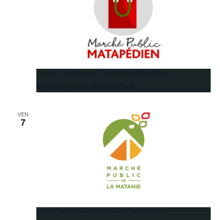
11 juin 16 h 00 min
à
17 septembre 19 h 00 min
Marché public Matapédien
VEN
7
13 juin 10 h 00 min
à
10 octobre 15 h 00 min