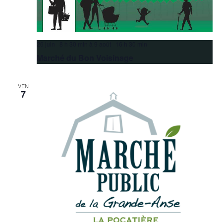
26 juin 8 h 30 min
à
9 août 16 h 30 min
Marché du Bon Voisinage
VEN
7