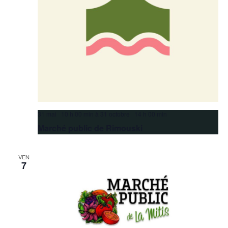
31 mai 10 h 00 min
à
31 octobre 14 h 00 min
Marché public de Rimouski
VEN
7