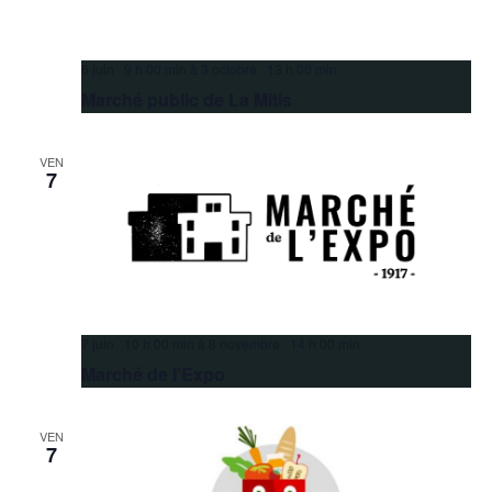
6 juin 9 h 00 min
à
3 octobre 13 h 00 min
Marché public de La Mitis
VEN
7
7 juin 10 h 00 min
à
8 novembre 14 h 00 min
Marché de l’Expo
VEN
7