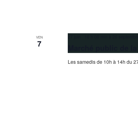
27 juin 10 h 00 min
à
26 septembr
VEN
7
Marché public de l
Les samedis de 10h à 14h du 27