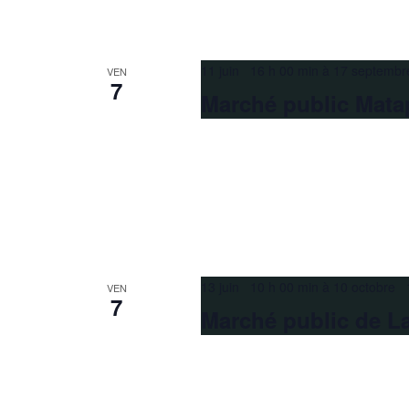
11 juin 16 h 00 min
à
17 septembr
VEN
7
Marché public Mata
13 juin 10 h 00 min
à
10 octobre 
VEN
7
Marché public de L