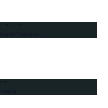
e 19 h 00 min
Hauts-Plateaux
30 min
sinage