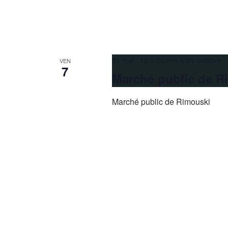
31 mai 10 h 00 min
à
31 octobre 
VEN
7
Marché public de R
Marché public de Rimouski