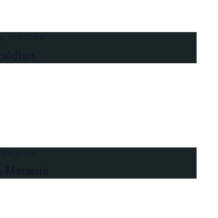
e 19 h 00 min
pédien
15 h 00 min
a Matanie