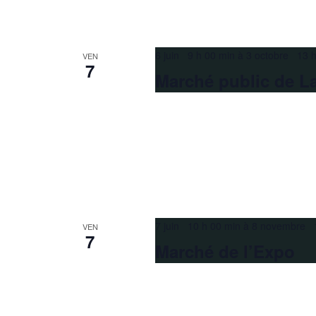
6 juin 9 h 00 min
à
3 octobre 13 h
VEN
7
Marché public de La
7 juin 10 h 00 min
à
8 novembre 1
VEN
7
Marché de l’Expo