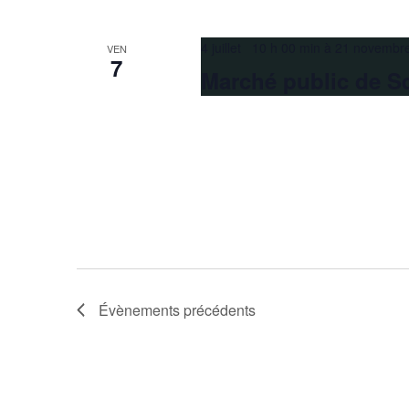
4 juillet 10 h 00 min
à
21 novembr
VEN
7
Marché public de S
Évènements
précédents