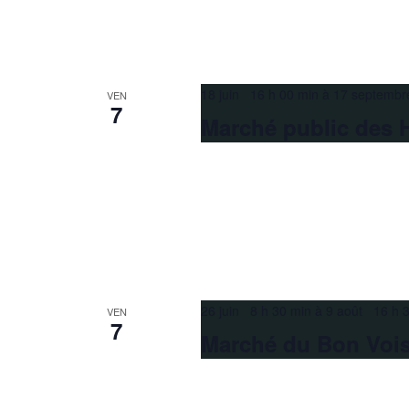
18 juin 16 h 00 min
à
17 septembr
VEN
7
Marché public des 
26 juin 8 h 30 min
à
9 août 16 h 
VEN
7
Marché du Bon Voi