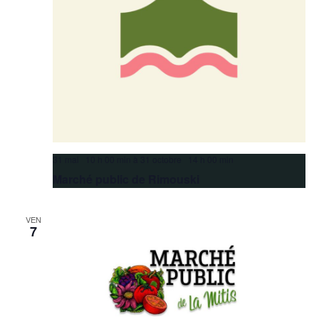
31 mai 10 h 00 min
à
31 octobre 14 h 00 min
Marché public de Rimouski
VEN
7