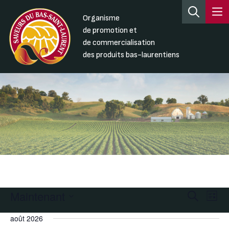
Organisme
de promotion et
de commercialisation
des produits bas-laurentiens
Maintenant
Recherc
Nav
Recherche
Liste
de
et
Sélectionnez
août 2026
une
vue
navigati