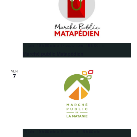
11 juin 16 h 00 min
à
17 septembre 19 h 00 min
Marché public Matapédien
VEN
7
13 juin 10 h 00 min
à
10 octobre 15 h 00 min