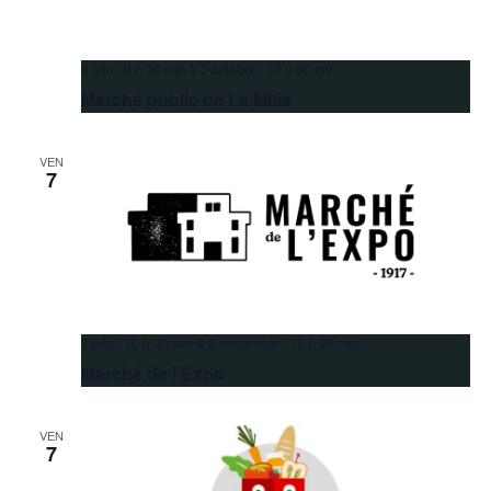
6 juin 9 h 00 min
à
3 octobre 13 h 00 min
Marché public de La Mitis
VEN
7
7 juin 10 h 00 min
à
8 novembre 14 h 00 min
Marché de l’Expo
VEN
7