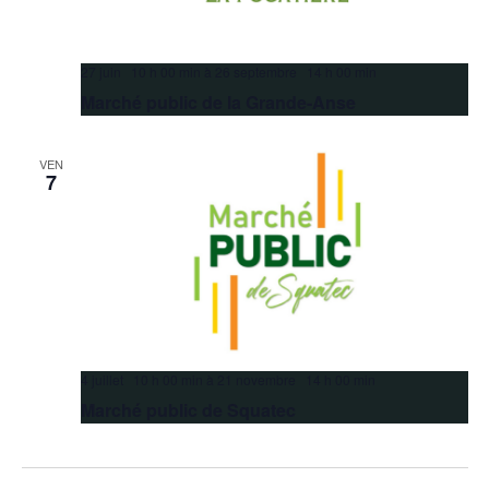
27 juin 10 h 00 min
à
26 septembre 14 h 00 min
Marché public de la Grande-Anse
VEN
7
4 juillet 10 h 00 min
à
21 novembre 14 h 00 min
Marché public de Squatec