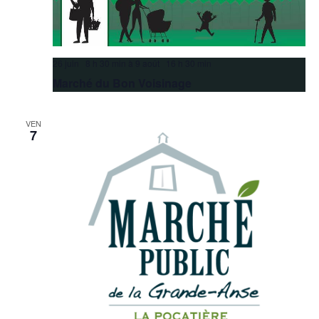
26 juin 8 h 30 min
à
9 août 16 h 30 min
Marché du Bon Voisinage
VEN
7