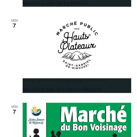
Marché public de La Matanie
VEN
7
18 juin 16 h 00 min
à
17 septembre 19 h 00 min
Marché public des Hauts-Plateaux
VEN
7