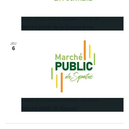
27 juin 10 h 00 min
à
26 septembre 14 h 00 min
Marché public de la Grande-Anse
JEU
6
4 juillet 10 h 00 min
à
21 novembre 14 h 00 min
Marché public de Squatec