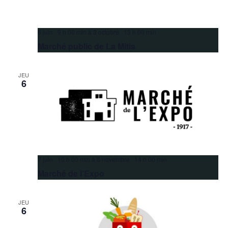
6 juin 9 h 00 min
à
3 octobre 13 h 00 min
Marché public de La Mitis
JEU
6
7 juin 10 h 00 min
à
8 novembre 14 h 00 min
Marché de l’Expo
JEU
6