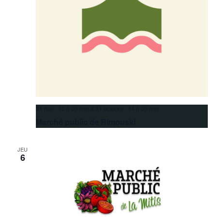
31 mai 10 h 00 min
à
31 octobre 14 h 00 min
Marché public de Rimouski
JEU
6