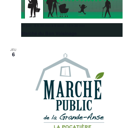
26 juin 8 h 30 min
à
9 août 16 h 30 min
Marché du Bon Voisinage
JEU
6