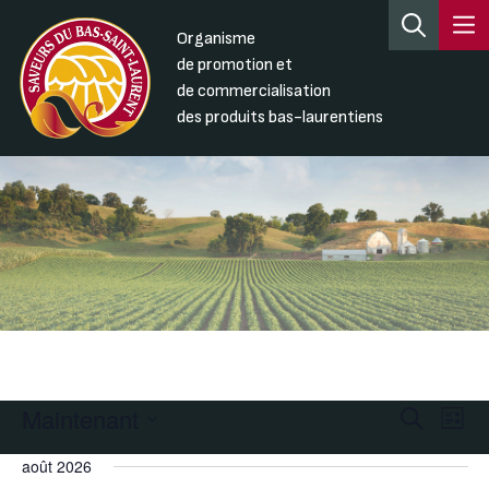
Organisme
de promotion et
de commercialisation
des produits bas-laurentiens
Maintenant
Recherc
Nav
Recherche
Liste
de
et
Sélectionnez
août 2026
une
vue
navigati