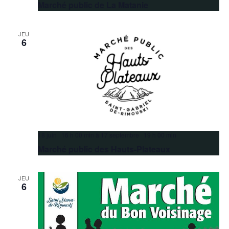
Marché public de La Matanie
JEU
6
18 juin 16 h 00 min
à
17 septembre 19 h 00 min
Marché public des Hauts-Plateaux
JEU
6