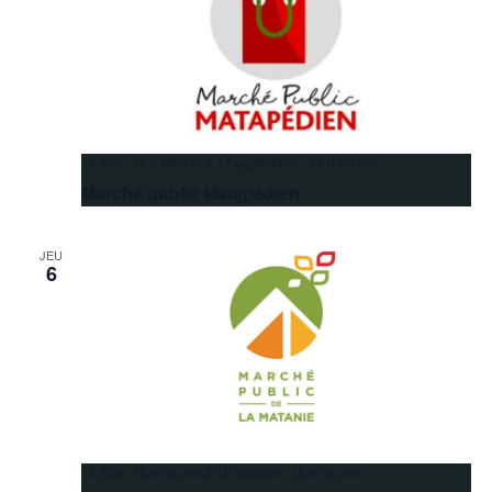
11 juin 16 h 00 min
à
17 septembre 19 h 00 min
Marché public Matapédien
JEU
6
13 juin 10 h 00 min
à
10 octobre 15 h 00 min