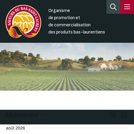
Organisme
de promotion et
de commercialisation
des produits bas-laurentiens
Maintenant
Recherc
Nav
Recherche
Liste
de
et
Sélectionnez
août 2026
une
vue
navigati