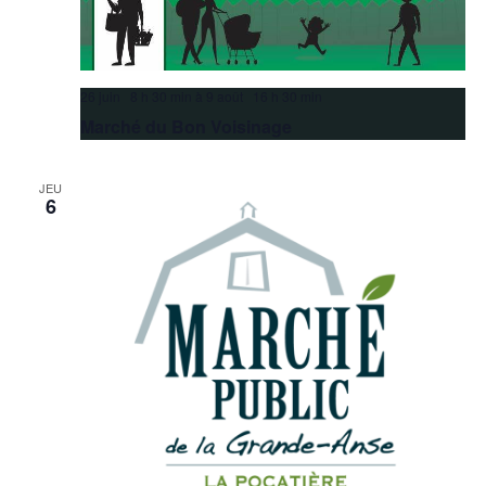
26 juin 8 h 30 min
à
9 août 16 h 30 min
Marché du Bon Voisinage
JEU
6