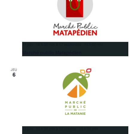
11 juin 16 h 00 min
à
17 septembre 19 h 00 min
Marché public Matapédien
JEU
6
13 juin 10 h 00 min
à
10 octobre 15 h 00 min