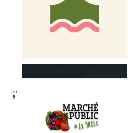
31 mai 10 h 00 min
à
31 octobre 14 h 00 min
Marché public de Rimouski
JEU
6