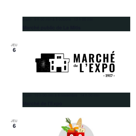
6 juin 9 h 00 min
à
3 octobre 13 h 00 min
Marché public de La Mitis
JEU
6
7 juin 10 h 00 min
à
8 novembre 14 h 00 min
Marché de l’Expo
JEU
6