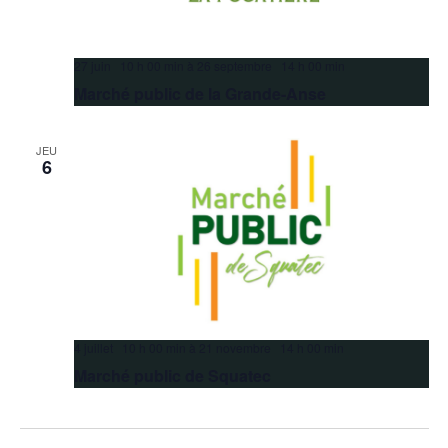
27 juin 10 h 00 min
à
26 septembre 14 h 00 min
Marché public de la Grande-Anse
JEU
6
4 juillet 10 h 00 min
à
21 novembre 14 h 00 min
Marché public de Squatec