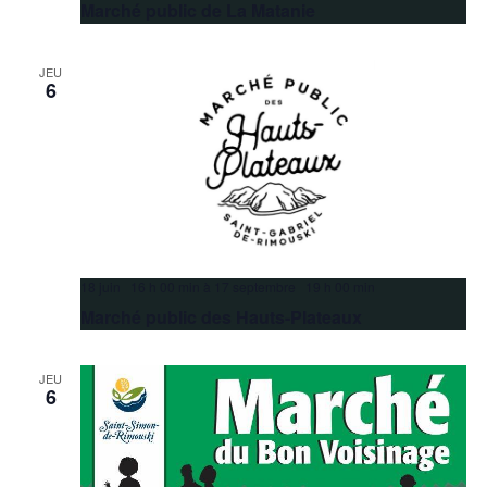
Marché public de La Matanie
JEU
6
18 juin 16 h 00 min
à
17 septembre 19 h 00 min
Marché public des Hauts-Plateaux
JEU
6