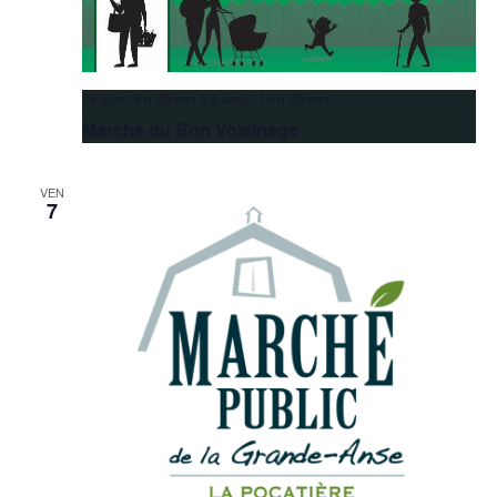
26 juin 8 h 30 min
à
9 août 16 h 30 min
Marché du Bon Voisinage
VEN
7