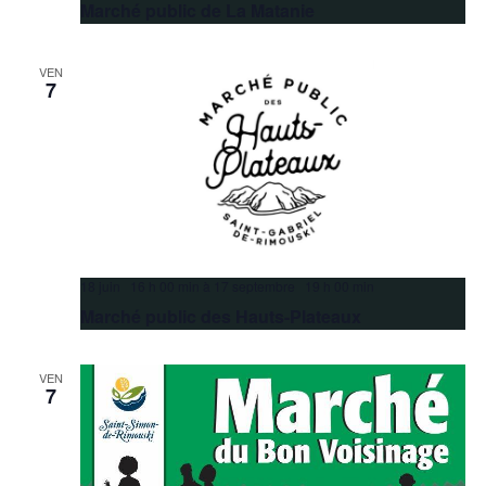
Marché public de La Matanie
VEN
7
18 juin 16 h 00 min
à
17 septembre 19 h 00 min
Marché public des Hauts-Plateaux
VEN
7