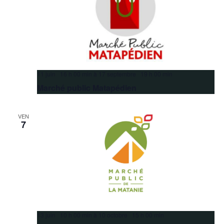
11 juin 16 h 00 min
à
17 septembre 19 h 00 min
Marché public Matapédien
VEN
7
13 juin 10 h 00 min
à
10 octobre 15 h 00 min