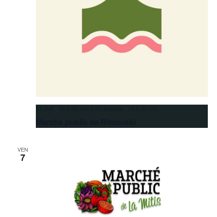
31 mai 10 h 00 min
à
31 octobre 14 h 00 min
Marché public de Rimouski
VEN
7