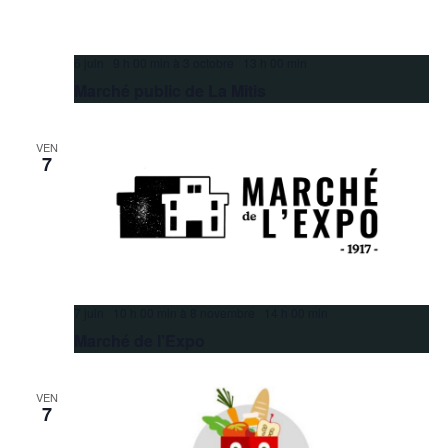
6 juin 9 h 00 min
à
3 octobre 13 h 00 min
Marché public de La Mitis
VEN
7
7 juin 10 h 00 min
à
8 novembre 14 h 00 min
Marché de l’Expo
VEN
7