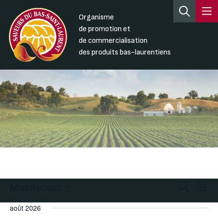
Organisme
de promotion et
de commercialisation
des produits bas-laurentiens
Maintenant
Recherc
Nav
Recherche
Liste
de
et
Sélectionnez
août 2026
une
vue
navigati