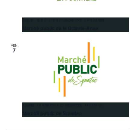
27 juin 10 h 00 min
à
26 septembre 14 h 00 min
Marché public de la Grande-Anse
VEN
7
4 juillet 10 h 00 min
à
21 novembre 14 h 00 min
Marché public de Squatec