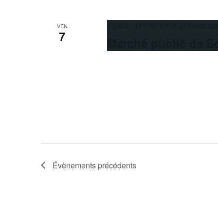
4 juillet 10 h 00 min
à
21 novembr
VEN
7
Marché public de S
Évènements
précédents