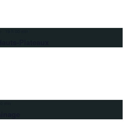
e 19 h 00 min
Hauts-Plateaux
30 min
sinage