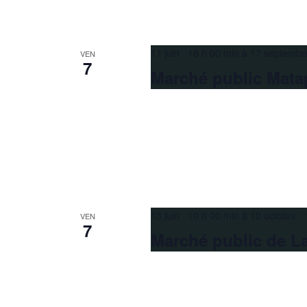
11 juin 16 h 00 min
à
17 septembr
VEN
7
Marché public Mata
13 juin 10 h 00 min
à
10 octobre 
VEN
7
Marché public de L