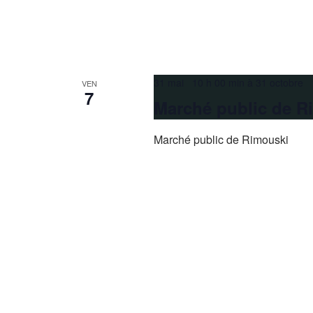
31 mai 10 h 00 min
à
31 octobre 
VEN
7
Marché public de R
Marché public de Rimouski