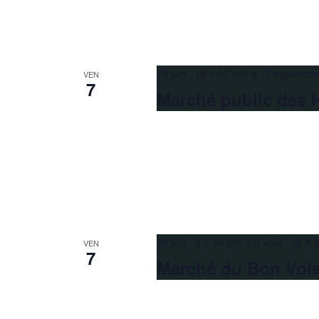
18 juin 16 h 00 min
à
17 septembr
VEN
7
Marché public des 
26 juin 8 h 30 min
à
9 août 16 h 
VEN
7
Marché du Bon Voi