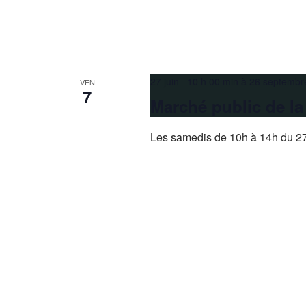
27 juin 10 h 00 min
à
26 septembr
VEN
7
Marché public de l
Les samedis de 10h à 14h du 27