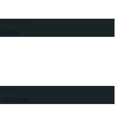
e 19 h 00 min
pédien
15 h 00 min
a Matanie