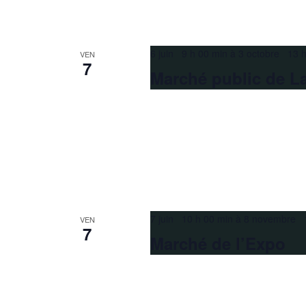
6 juin 9 h 00 min
à
3 octobre 13 h
VEN
7
Marché public de La
7 juin 10 h 00 min
à
8 novembre 1
VEN
7
Marché de l’Expo