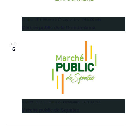
27 juin 10 h 00 min
à
26 septembre 14 h 00 min
Marché public de la Grande-Anse
JEU
6
4 juillet 10 h 00 min
à
21 novembre 14 h 00 min
Marché public de Squatec