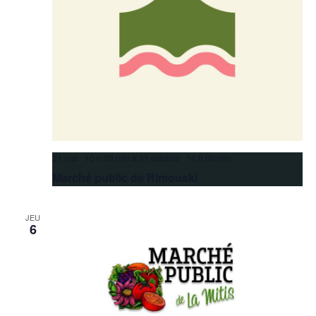
31 mai 10 h 00 min
à
31 octobre 14 h 00 min
Marché public de Rimouski
JEU
6