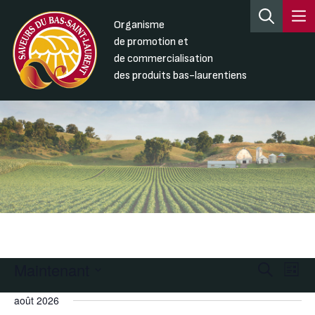
Organisme
de promotion et
de commercialisation
des produits bas-laurentiens
Maintenant
Recherc
Nav
Recherche
Liste
de
et
Sélectionnez
août 2026
une
vue
navigati