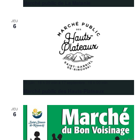
Marché public de La Matanie
JEU
6
18 juin 16 h 00 min
à
17 septembre 19 h 00 min
Marché public des Hauts-Plateaux
JEU
6