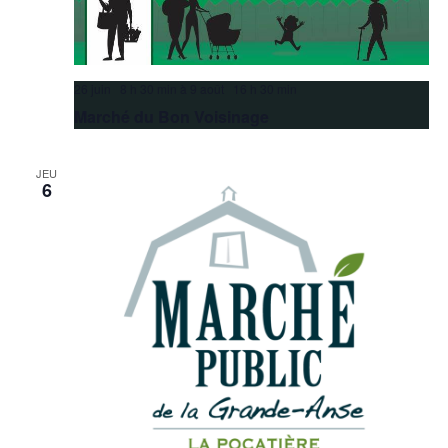
26 juin 8 h 30 min
à
9 août 16 h 30 min
Marché du Bon Voisinage
JEU
6