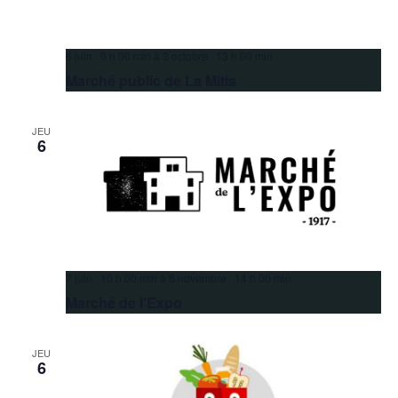
6 juin 9 h 00 min
à
3 octobre 13 h 00 min
Marché public de La Mitis
JEU
6
7 juin 10 h 00 min
à
8 novembre 14 h 00 min
Marché de l’Expo
JEU
6