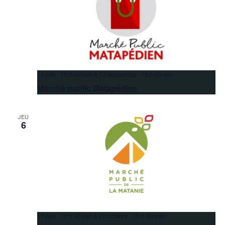
11 juin 16 h 00 min
à
17 septembre 19 h 00 min
Marché public Matapédien
JEU
6
13 juin 10 h 00 min
à
10 octobre 15 h 00 min