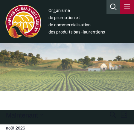
Organisme
de promotion et
de commercialisation
des produits bas-laurentiens
Maintenant
Recherc
Nav
Recherche
Liste
de
et
Sélectionnez
août 2026
une
vue
navigati