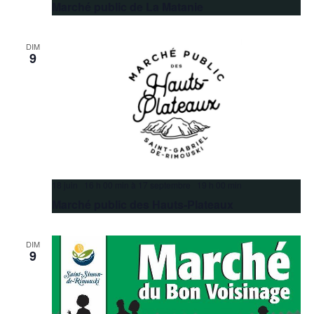
Marché public de La Matanie
DIM
9
18 juin 16 h 00 min
à
17 septembre 19 h 00 min
Marché public des Hauts-Plateaux
DIM
9