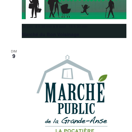
26 juin 8 h 30 min
à
9 août 16 h 30 min
Marché du Bon Voisinage
DIM
9