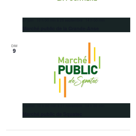
27 juin 10 h 00 min
à
26 septembre 14 h 00 min
Marché public de la Grande-Anse
DIM
9
4 juillet 10 h 00 min
à
21 novembre 14 h 00 min
Marché public de Squatec