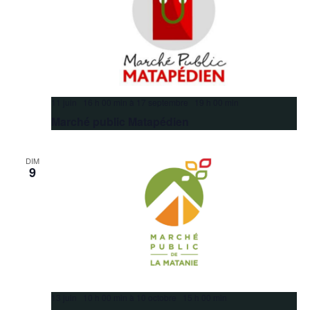
11 juin 16 h 00 min
à
17 septembre 19 h 00 min
Marché public Matapédien
DIM
9
13 juin 10 h 00 min
à
10 octobre 15 h 00 min