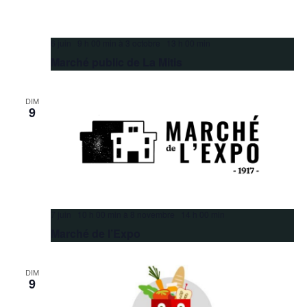
6 juin 9 h 00 min
à
3 octobre 13 h 00 min
Marché public de La Mitis
DIM
9
7 juin 10 h 00 min
à
8 novembre 14 h 00 min
Marché de l’Expo
DIM
9