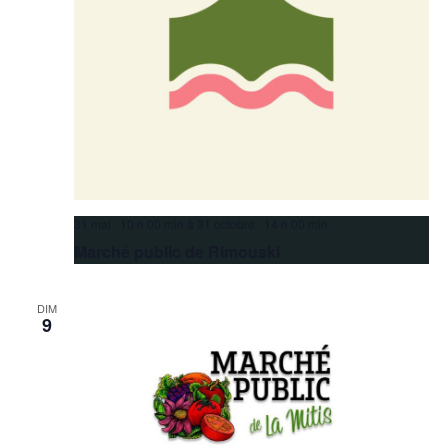
31 mai 10 h 00 min
à
31 octobre 14 h 00 min
Marché public de Rimouski
DIM
9