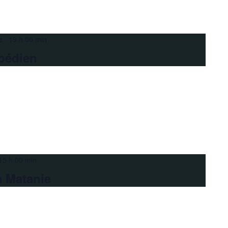
e 19 h 00 min
pédien
15 h 00 min
a Matanie