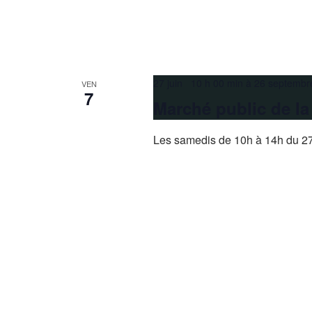
27 juin 10 h 00 min
à
26 septembr
VEN
7
Marché public de l
Les samedis de 10h à 14h du 27