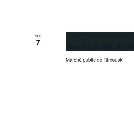
31 mai 10 h 00 min
à
31 octobre 
VEN
7
Marché public de R
Marché public de Rimouski