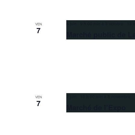
6 juin 9 h 00 min
à
3 octobre 13 h
VEN
7
Marché public de La
7 juin 10 h 00 min
à
8 novembre 1
VEN
7
Marché de l’Expo