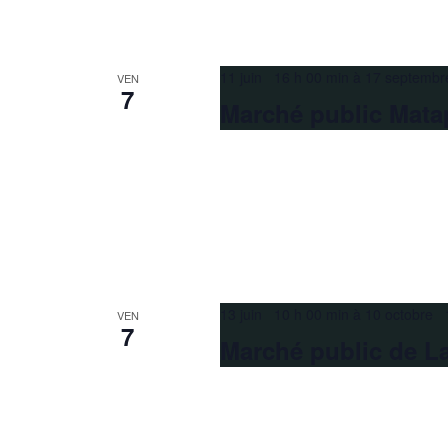
11 juin 16 h 00 min
à
17 septembr
VEN
7
Marché public Mata
13 juin 10 h 00 min
à
10 octobre 
VEN
7
Marché public de L