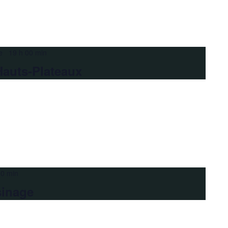
e 19 h 00 min
Hauts-Plateaux
30 min
sinage