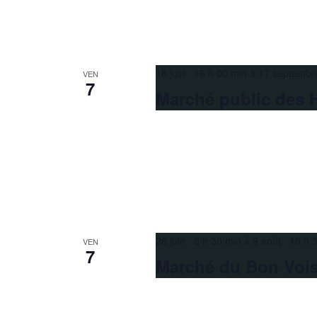
18 juin 16 h 00 min
à
17 septembr
VEN
7
Marché public des 
26 juin 8 h 30 min
à
9 août 16 h 
VEN
7
Marché du Bon Voi