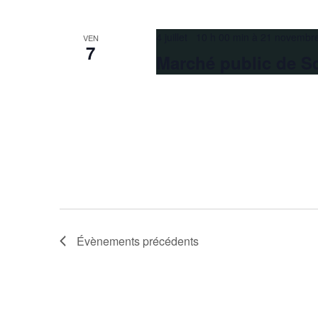
4 juillet 10 h 00 min
à
21 novembr
VEN
7
Marché public de S
Évènements
précédents