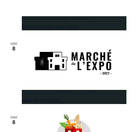
6 juin 9 h 00 min
à
3 octobre 13 h 00 min
Marché public de La Mitis
SAM
8
7 juin 10 h 00 min
à
8 novembre 14 h 00 min
Marché de l’Expo
SAM
8