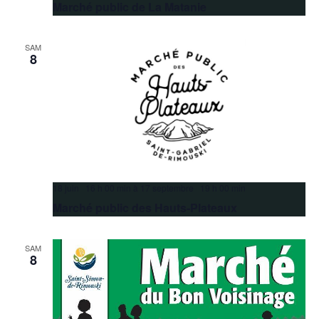
Marché public de La Matanie
SAM
8
18 juin 16 h 00 min
à
17 septembre 19 h 00 min
Marché public des Hauts-Plateaux
SAM
8