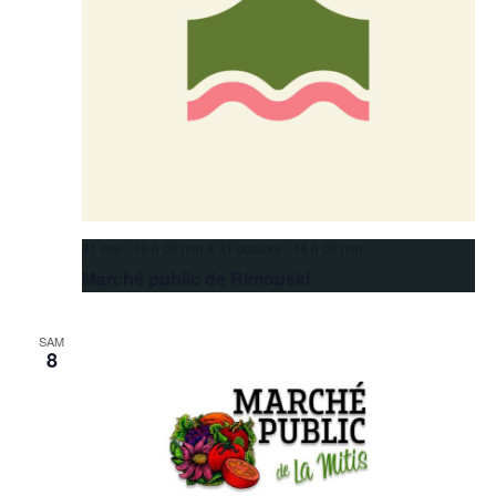
31 mai 10 h 00 min
à
31 octobre 14 h 00 min
Marché public de Rimouski
SAM
8