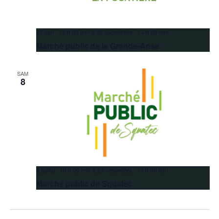
27 juin 10 h 00 min
à
26 septembre 14 h 00 min
Marché public de la Grande-Anse
SAM
8
4 juillet 10 h 00 min
à
21 novembre 14 h 00 min
Marché public de Squatec