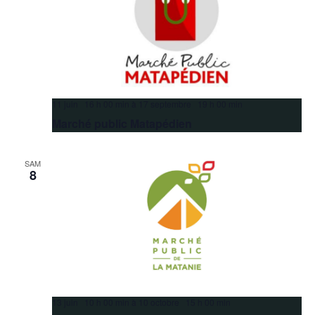
11 juin 16 h 00 min
à
17 septembre 19 h 00 min
Marché public Matapédien
SAM
8
13 juin 10 h 00 min
à
10 octobre 15 h 00 min