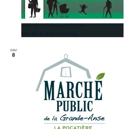
26 juin 8 h 30 min
à
9 août 16 h 30 min
Marché du Bon Voisinage
SAM
8