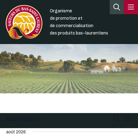
Organisme
de promotion et
de commercialisation
des produits bas-laurentiens
Maintenant
Recherc
Nav
Recherche
Liste
de
et
Sélectionnez
août 2026
une
vue
navigati