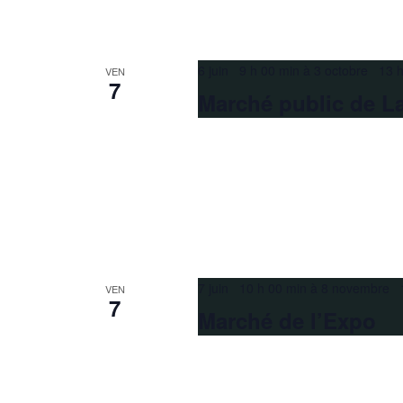
6 juin 9 h 00 min
à
3 octobre 13 h
VEN
7
Marché public de La
7 juin 10 h 00 min
à
8 novembre 1
VEN
7
Marché de l’Expo