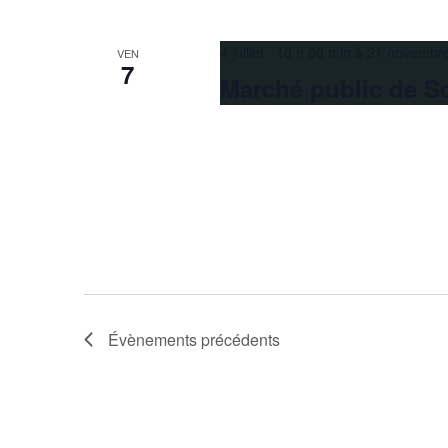
4 juillet 10 h 00 min
à
21 novembr
VEN
7
Marché public de S
Évènements
précédents