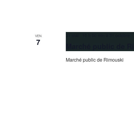
31 mai 10 h 00 min
à
31 octobre 
VEN
7
Marché public de R
Marché public de Rimouski