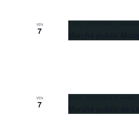
11 juin 16 h 00 min
à
17 septembr
VEN
7
Marché public Mata
13 juin 10 h 00 min
à
10 octobre 
VEN
7
Marché public de L