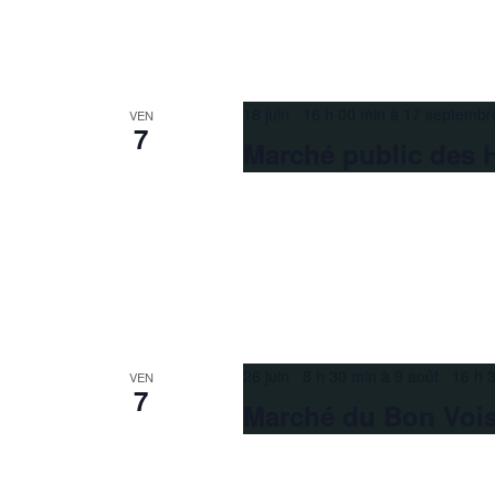
18 juin 16 h 00 min
à
17 septembr
VEN
7
Marché public des 
26 juin 8 h 30 min
à
9 août 16 h 
VEN
7
Marché du Bon Voi