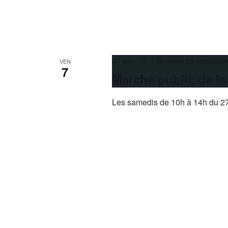
27 juin 10 h 00 min
à
26 septembr
VEN
7
Marché public de l
Les samedis de 10h à 14h du 27