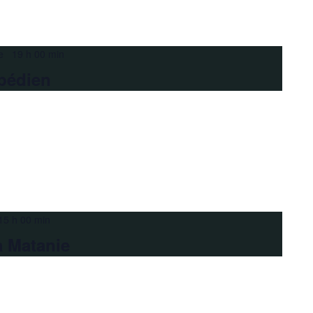
e 19 h 00 min
pédien
15 h 00 min
a Matanie