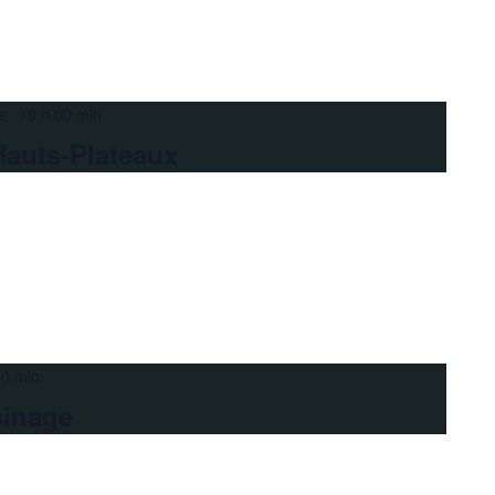
e 19 h 00 min
Hauts-Plateaux
30 min
sinage