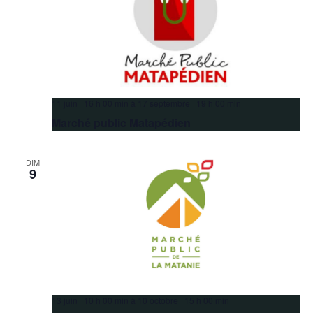
11 juin 16 h 00 min
à
17 septembre 19 h 00 min
Marché public Matapédien
DIM
9
13 juin 10 h 00 min
à
10 octobre 15 h 00 min