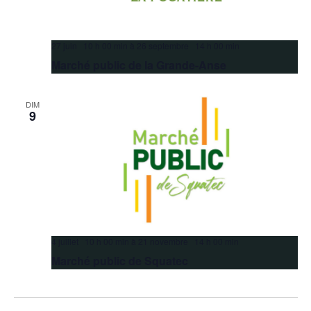
27 juin 10 h 00 min
à
26 septembre 14 h 00 min
Marché public de la Grande-Anse
DIM
9
4 juillet 10 h 00 min
à
21 novembre 14 h 00 min
Marché public de Squatec