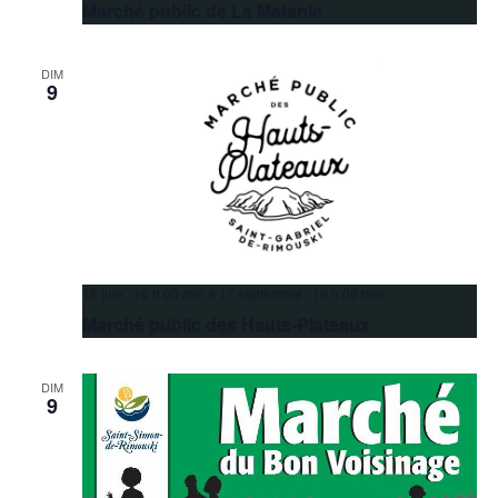
Marché public de La Matanie
DIM
9
18 juin 16 h 00 min
à
17 septembre 19 h 00 min
Marché public des Hauts-Plateaux
DIM
9