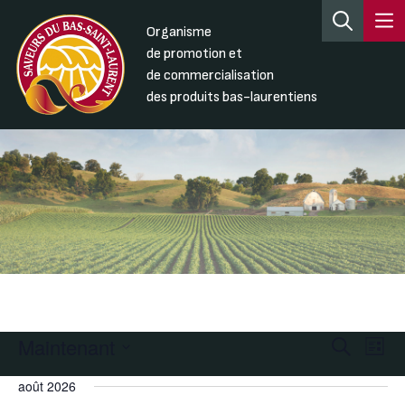
Organisme
de promotion et
de commercialisation
des produits bas-laurentiens
Maintenant
Recherc
Nav
Recherche
Liste
de
et
Sélectionnez
août 2026
une
vue
navigati