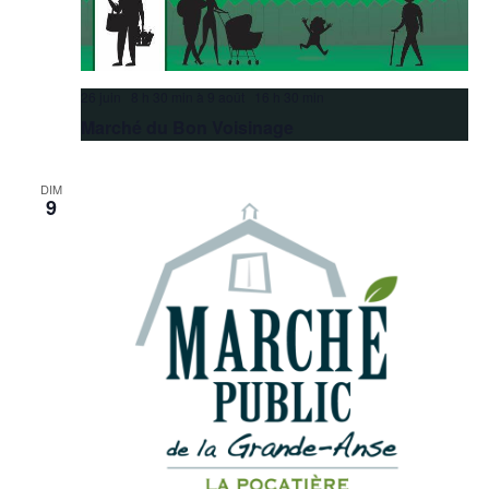
26 juin 8 h 30 min
à
9 août 16 h 30 min
Marché du Bon Voisinage
DIM
9