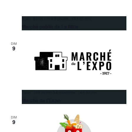
6 juin 9 h 00 min
à
3 octobre 13 h 00 min
Marché public de La Mitis
DIM
9
7 juin 10 h 00 min
à
8 novembre 14 h 00 min
Marché de l’Expo
DIM
9