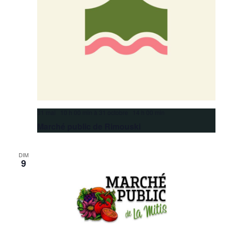
31 mai 10 h 00 min
à
31 octobre 14 h 00 min
Marché public de Rimouski
DIM
9