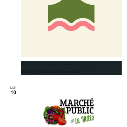
31 mai 10 h 00 min
à
31 octobre 14 h 00 min
Marché public de Rimouski
LUN
10