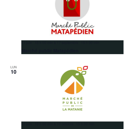
11 juin 16 h 00 min
à
17 septembre 19 h 00 min
Marché public Matapédien
LUN
10
13 juin 10 h 00 min
à
10 octobre 15 h 00 min