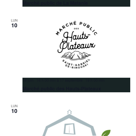
Marché public de La Matanie
LUN
10
18 juin 16 h 00 min
à
17 septembre 19 h 00 min
Marché public des Hauts-Plateaux
LUN
10