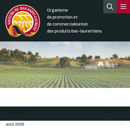
Organisme
de promotion et
de commercialisation
des produits bas-laurentiens
À venir
Recherc
Nav
Recherche
Liste
de
et
Sélectionnez
août 2026
une
vue
navigati