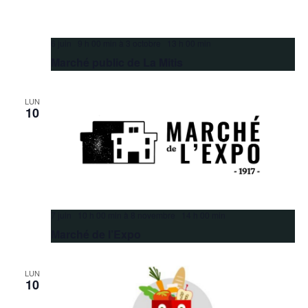
6 juin 9 h 00 min
à
3 octobre 13 h 00 min
Marché public de La Mitis
LUN
10
7 juin 10 h 00 min
à
8 novembre 14 h 00 min
Marché de l’Expo
LUN
10