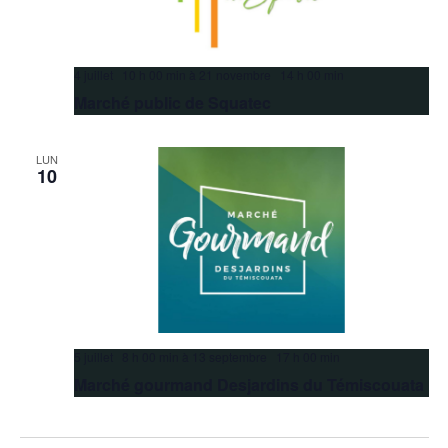
4 juillet 10 h 00 min
à
21 novembre 14 h 00 min
Marché public de Squatec
LUN
10
5 juillet 8 h 00 min
à
13 septembre 17 h 00 min
Marché gourmand Desjardins du Témiscouata