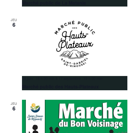
Marché public de La Matanie
JEU
6
18 juin 16 h 00 min
à
17 septembre 19 h 00 min
Marché public des Hauts-Plateaux
JEU
6