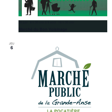
26 juin 8 h 30 min
à
9 août 16 h 30 min
Marché du Bon Voisinage
JEU
6