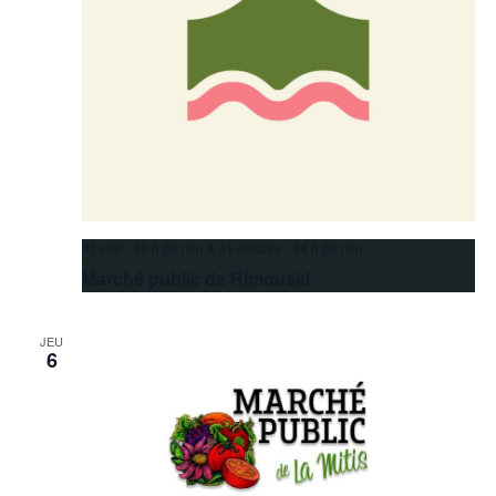
31 mai 10 h 00 min
à
31 octobre 14 h 00 min
Marché public de Rimouski
JEU
6