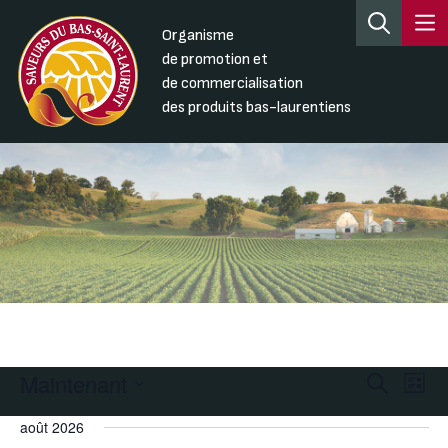
Organisme
de promotion et
de commercialisation
des produits bas-laurentiens
Maintenant
Recherc
Nav
Recherche
Liste
de
et
Sélectionnez
août 2026
une
vue
navigati