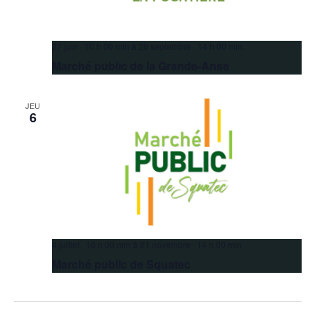
27 juin 10 h 00 min
à
26 septembre 14 h 00 min
Marché public de la Grande-Anse
JEU
6
4 juillet 10 h 00 min
à
21 novembre 14 h 00 min
Marché public de Squatec