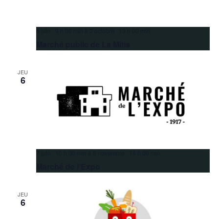
6 juin 9 h 00 min
à
3 octobre 13 h 00 min
Marché public de La Mitis
JEU
6
7 juin 10 h 00 min
à
8 novembre 14 h 00 min
Marché de l’Expo
JEU
6