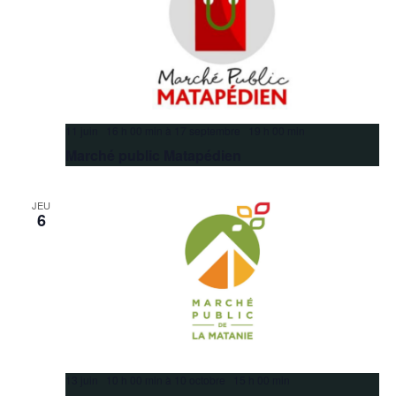
11 juin 16 h 00 min
à
17 septembre 19 h 00 min
Marché public Matapédien
JEU
6
13 juin 10 h 00 min
à
10 octobre 15 h 00 min