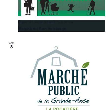
26 juin 8 h 30 min
à
9 août 16 h 30 min
Marché du Bon Voisinage
SAM
8