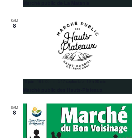
Marché public de La Matanie
SAM
8
18 juin 16 h 00 min
à
17 septembre 19 h 00 min
Marché public des Hauts-Plateaux
SAM
8