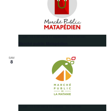
11 juin 16 h 00 min
à
17 septembre 19 h 00 min
Marché public Matapédien
SAM
8
13 juin 10 h 00 min
à
10 octobre 15 h 00 min