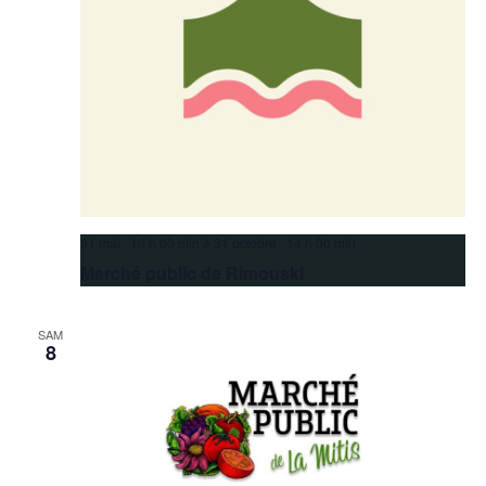
31 mai 10 h 00 min
à
31 octobre 14 h 00 min
Marché public de Rimouski
SAM
8