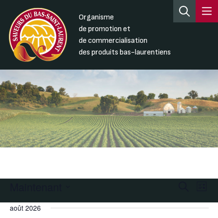
Organisme
de promotion et
de commercialisation
des produits bas-laurentiens
Maintenant
Recherc
Nav
Recherche
Liste
de
et
Sélectionnez
août 2026
une
vue
navigati