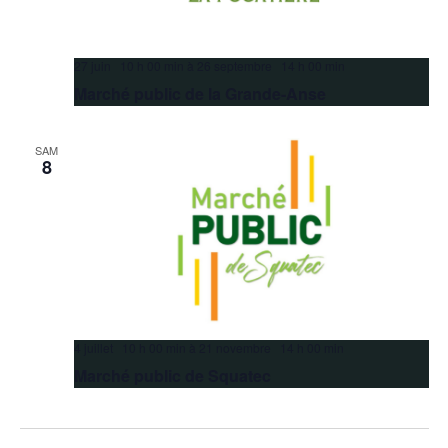
27 juin 10 h 00 min
à
26 septembre 14 h 00 min
Marché public de la Grande-Anse
SAM
8
4 juillet 10 h 00 min
à
21 novembre 14 h 00 min
Marché public de Squatec