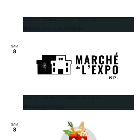
6 juin 9 h 00 min
à
3 octobre 13 h 00 min
Marché public de La Mitis
SAM
8
7 juin 10 h 00 min
à
8 novembre 14 h 00 min
Marché de l’Expo
SAM
8