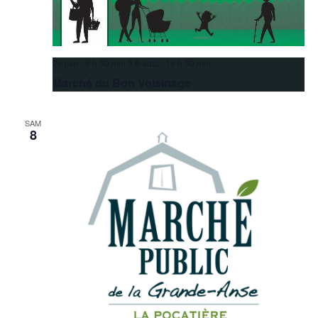
26 juin 8 h 30 min
à
9 août 16 h 30 min
Marché du Bon Voisinage
SAM
8