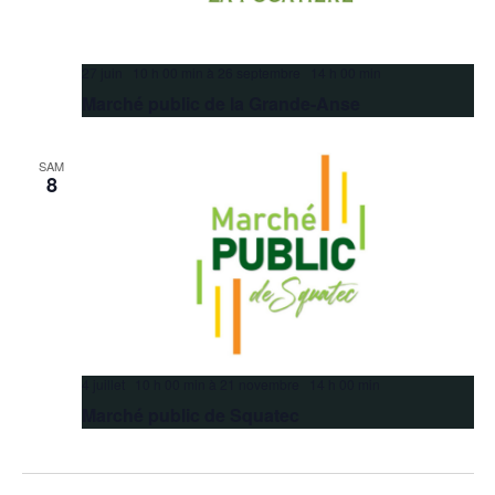
27 juin 10 h 00 min
à
26 septembre 14 h 00 min
Marché public de la Grande-Anse
SAM
8
4 juillet 10 h 00 min
à
21 novembre 14 h 00 min
Marché public de Squatec