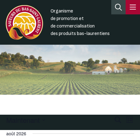
Organisme
de promotion et
de commercialisation
des produits bas-laurentiens
Maintenant
Recherc
Nav
Recherche
Liste
de
et
Sélectionnez
août 2026
une
vue
navigati