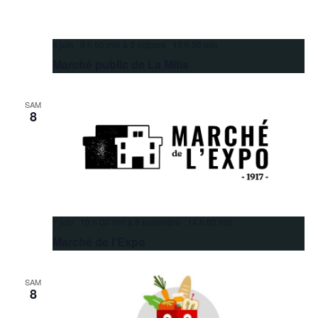
6 juin 9 h 00 min
à
3 octobre 13 h 00 min
Marché public de La Mitis
SAM
8
7 juin 10 h 00 min
à
8 novembre 14 h 00 min
Marché de l’Expo
SAM
8