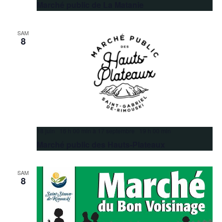
Marché public de La Matanie
SAM
8
18 juin 16 h 00 min
à
17 septembre 19 h 00 min
Marché public des Hauts-Plateaux
SAM
8