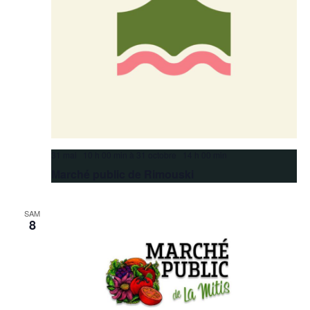
31 mai 10 h 00 min
à
31 octobre 14 h 00 min
Marché public de Rimouski
SAM
8