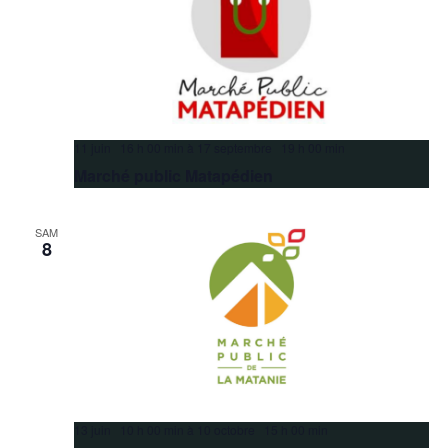
11 juin 16 h 00 min
à
17 septembre 19 h 00 min
Marché public Matapédien
SAM
8
13 juin 10 h 00 min
à
10 octobre 15 h 00 min