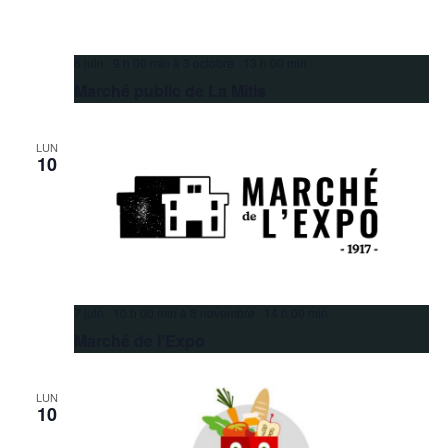
6 juin 9 h 00 min
à
3 octobre 13 h 00 min
Marché public de La Mitis
LUN
10
7 juin 10 h 00 min
à
8 novembre 14 h 00 min
Marché de l’Expo
LUN
10