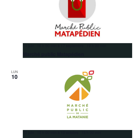
11 juin 16 h 00 min
à
17 septembre 19 h 00 min
Marché public Matapédien
LUN
10
13 juin 10 h 00 min
à
10 octobre 15 h 00 min