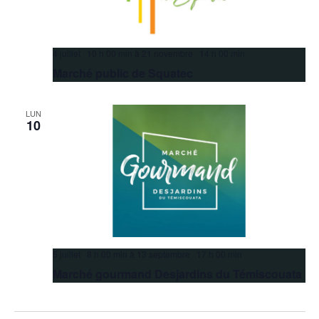
4 juillet 10 h 00 min
à
21 novembre 14 h 00 min
Marché public de Squatec
LUN
10
5 juillet 8 h 00 min
à
13 septembre 17 h 00 min
Marché gourmand Desjardins du Témiscouata