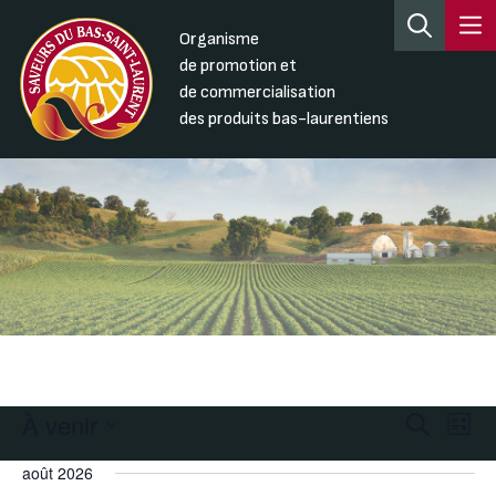
Organisme
de promotion et
de commercialisation
des produits bas-laurentiens
À venir
Recherc
Nav
Recherche
Liste
de
et
Sélectionnez
août 2026
une
vue
navigati