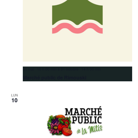
31 mai 10 h 00 min
à
31 octobre 14 h 00 min
Marché public de Rimouski
LUN
10