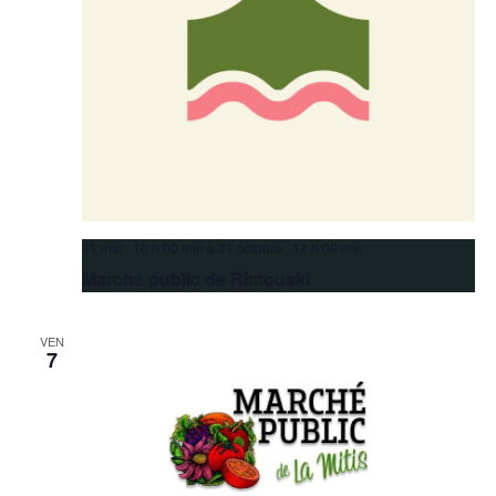
31 mai 10 h 00 min
à
31 octobre 14 h 00 min
Marché public de Rimouski
VEN
7