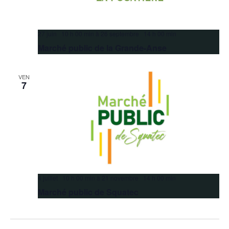
27 juin 10 h 00 min
à
26 septembre 14 h 00 min
Marché public de la Grande-Anse
VEN
7
4 juillet 10 h 00 min
à
21 novembre 14 h 00 min
Marché public de Squatec