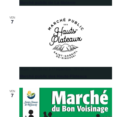
Marché public de La Matanie
VEN
7
18 juin 16 h 00 min
à
17 septembre 19 h 00 min
Marché public des Hauts-Plateaux
VEN
7