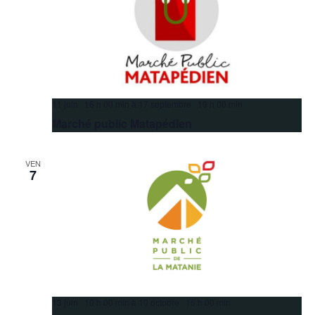
11 juin 16 h 00 min
à
17 septembre 19 h 00 min
Marché public Matapédien
VEN
7
13 juin 10 h 00 min
à
10 octobre 15 h 00 min