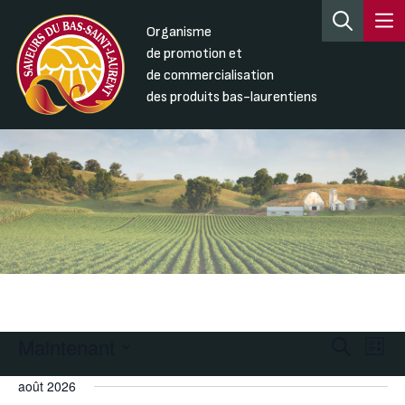
Organisme
de promotion et
de commercialisation
des produits bas-laurentiens
Maintenant
Recherc
Nav
Recherche
Liste
de
et
Sélectionnez
août 2026
une
vue
navigati