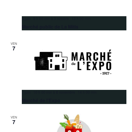
6 juin 9 h 00 min
à
3 octobre 13 h 00 min
Marché public de La Mitis
VEN
7
7 juin 10 h 00 min
à
8 novembre 14 h 00 min
Marché de l’Expo
VEN
7