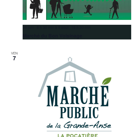
26 juin 8 h 30 min
à
9 août 16 h 30 min
Marché du Bon Voisinage
VEN
7