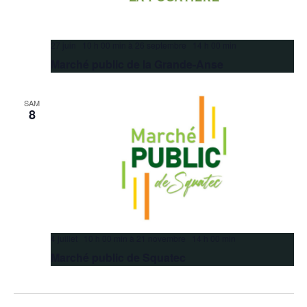
27 juin 10 h 00 min
à
26 septembre 14 h 00 min
Marché public de la Grande-Anse
SAM
8
4 juillet 10 h 00 min
à
21 novembre 14 h 00 min
Marché public de Squatec