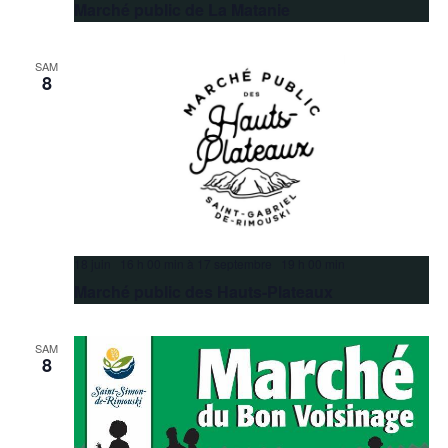
Marché public de La Matanie
SAM
8
18 juin 16 h 00 min
à
17 septembre 19 h 00 min
Marché public des Hauts-Plateaux
SAM
8