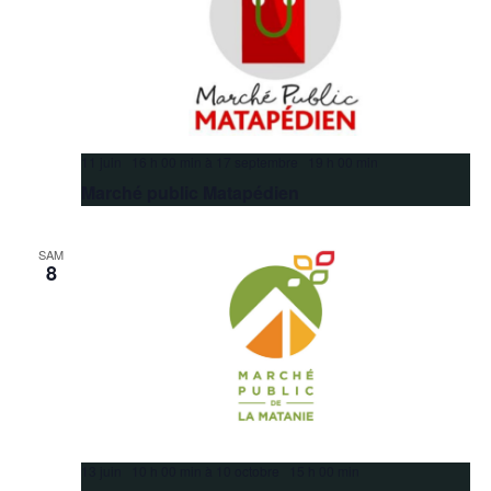
11 juin 16 h 00 min
à
17 septembre 19 h 00 min
Marché public Matapédien
SAM
8
13 juin 10 h 00 min
à
10 octobre 15 h 00 min