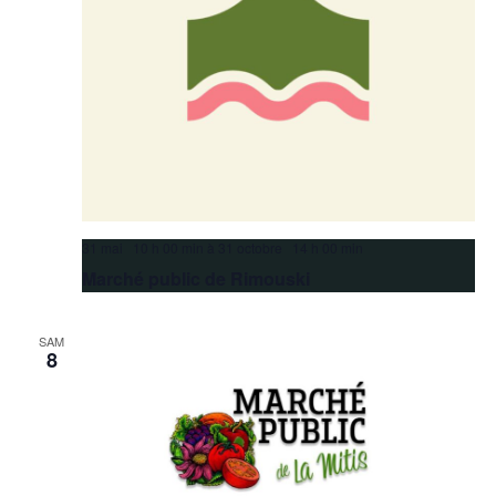
31 mai 10 h 00 min
à
31 octobre 14 h 00 min
Marché public de Rimouski
SAM
8