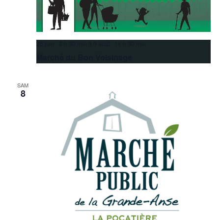
26 juin 8 h 30 min
à
9 août 16 h 30 min
Marché du Bon Voisinage
SAM
8