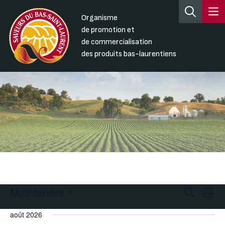
Organisme
de promotion et
de commercialisation
des produits bas-laurentiens
Maintenant
Recherc
Nav
Recherche
Liste
de
et
Sélectionnez
août 2026
une
vue
navigati