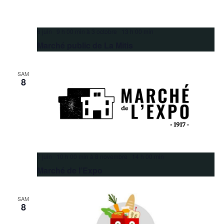
6 juin 9 h 00 min
à
3 octobre 13 h 00 min
Marché public de La Mitis
SAM
8
7 juin 10 h 00 min
à
8 novembre 14 h 00 min
Marché de l’Expo
SAM
8