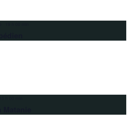
e 19 h 00 min
pédien
15 h 00 min
a Matanie