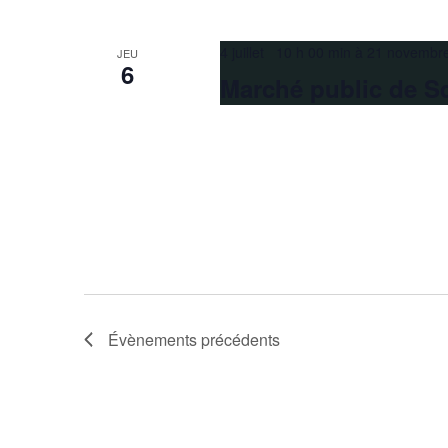
4 juillet 10 h 00 min
à
21 novembr
JEU
6
Marché public de S
Évènements
précédents