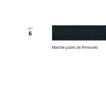
31 mai 10 h 00 min
à
31 octobre 
JEU
6
Marché public de R
Marché public de Rimouski