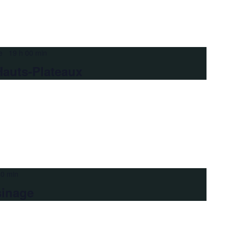
e 19 h 00 min
Hauts-Plateaux
30 min
sinage