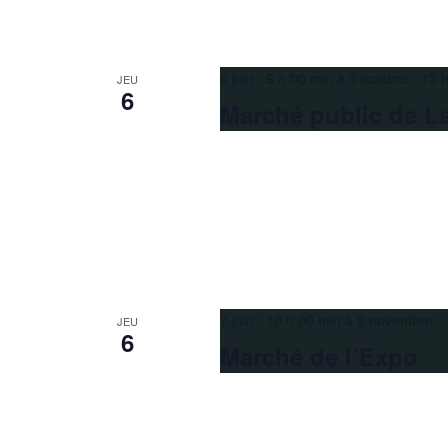
6 juin 9 h 00 min
à
3 octobre 13 h
JEU
6
Marché public de La
7 juin 10 h 00 min
à
8 novembre 1
JEU
6
Marché de l’Expo