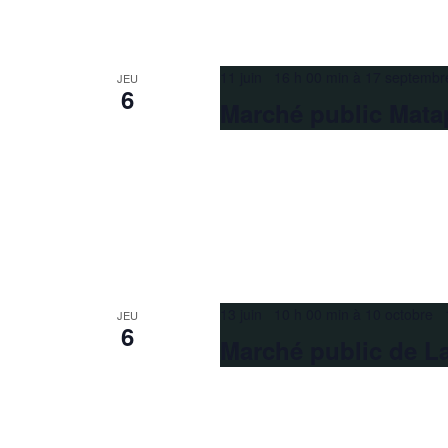
11 juin 16 h 00 min
à
17 septembr
JEU
6
Marché public Mata
13 juin 10 h 00 min
à
10 octobre 
JEU
6
Marché public de L