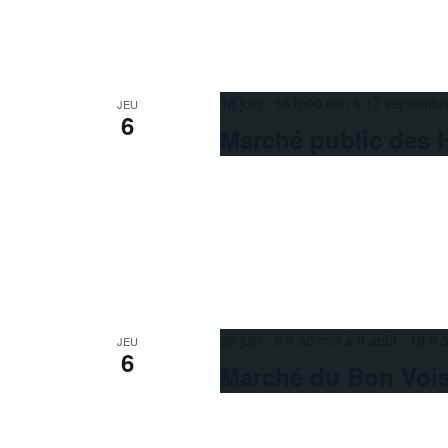
18 juin 16 h 00 min
à
17 septembr
JEU
6
Marché public des 
26 juin 8 h 30 min
à
9 août 16 h 
JEU
6
Marché du Bon Voi