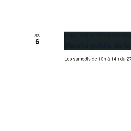
27 juin 10 h 00 min
à
26 septembr
JEU
6
Marché public de l
Les samedis de 10h à 14h du 27